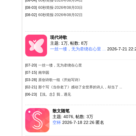
[08-04]
60秒简报-2026年08月04日
[08-03]
60秒简报-2026年08月03日
[08-02]
60秒简报-2026年08月02日
现代诗歌
主题:
1万
,
帖数:
8万
一丝一缕，无为牵绕在心里 ...
2026-7-21 22
[07-20]
一丝一缕，无为牵绕在心里
[07-15]
南华园
[03-28]
原创诗歌一组《开始写诗》
[02-21]
那个写《当你老了》感动了全世界的诗人，却当了 ...
[06-23]
【浅。念】我，遇见
散文随笔
主题: 4076
,
帖数:
3万
空杯
2026-7-18 22:26 匿名