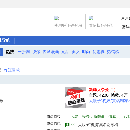
用户
使用验证码登录
微信扫码登录
密码
址导航
热搜:
一折网
快爆
内涵漫画
潮品
美女
时尚
优惠券
热销榜
搜
索
:
春江青苇
新鲜大杂烩
(1)
主题: 4230
,
帖数:
4万
报
人贩子“梅姨”真名谢家梅 
微语简报
我要上头条：新鲜事、情感点、八卦圈
微语简报
[08-06]
人贩子“梅姨”真名谢家梅