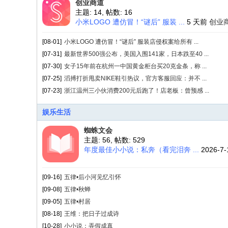
创业商道
主题: 14
,
帖数: 16
小米LOGO 遭仿冒！“谜后” 服装 ...
5 天前
创业
[08-01]
小米LOGO 遭仿冒！“谜后” 服装店侵权案给所有 ...
[07-31]
最新世界500强公布，美国入围141家，日本跌至40 ...
[07-30]
女子15年前在杭州一中国黄金柜台买20克金条，称 ...
[07-25]
滔搏打折甩卖NIKE鞋引热议，官方客服回应：并不 ...
[07-23]
浙江温州三小伙消费200元后跑了！店老板：曾预感 ...
娱乐生活
蜘蛛文会
主题: 56
,
帖数: 529
年度最佳小小说：私奔（看完泪奔 ...
2026-7
[09-16]
五律•后小河见忆引怀 ​
[09-08]
五律•秋蝉
[09-05]
五律•村居
[08-18]
王维：把日子过成诗
[10-28]
小小说：弄假成真