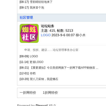
[08-17]
雪初晴轻轻地来了
[08-17]
我来冒个泡
社区管理
论坛站务
主题: 415
,
帖数: 5213
LOGO
2023-9-6 00:07
柳小木
申请、投拆、建议……论坛管理事务办公室
[08-09]
LOGO
[11-14]
更省LOGO
[06-21]
【重要通知】今日美搭网旗下一折网下载APP购物首 ...
[12-01]
存档
[10-20]
望八刀采纳，我是懒石
一折网特价
1折网特价
Powered by
Discuz!
X5.0