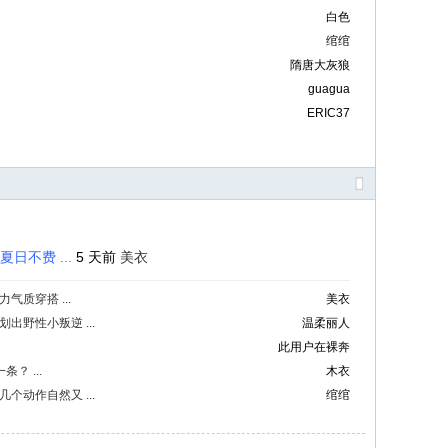
白色
绾绾
隋唐大灰狼
guagua
ERIC37
日不费 ...
5 天前
美衣
质穿搭 ...
美衣
野性小叛逆 ...
温柔丽人
此用户在裸奔
？ ...
木衣
动作自然又 ...
绾绾