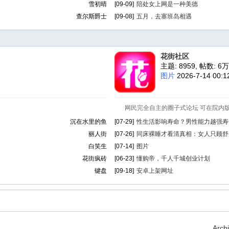
雪初晴
[09-09]
陪处女上网是一种美德
查尔斯爵士
[09-08]
五月，去塞班岛相遇
花街社区
主题: 8959
,
帖数:
6万
图片
2026-7-14 00:
网民完全自主的圈子式论坛 可在院内
沉在水里的鱼
[07-29]
性生活影响寿命？男性能力越强寿命越
丽人街
[07-26]
同床裸睡才看清真相：女人只顾舒服，
白笑生
[07-14]
图片
花街疯砖
[06-23]
懂购帝，千人千城创业计划
键盘
[09-18]
安卓上架网址
Arch