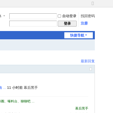
切
换
自动登录
找回密码
名
到
宽
注册
登录
版
快捷导航
最新回复
...
11 小时前
幕后黑手
、曝料台、聊聊吧 ...
幕后黑手