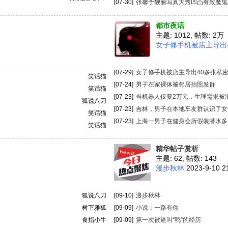
[07-30]
张馨予靓丽写真大秀凹凸有致魔鬼身材
都市夜话
主题: 1012
,
帖数:
2万
女子修手机被店主导出40
[07-29]
女子修手机被店主导出40多张私密照片
笑话猫
[07-24]
男子在家裸体被邻居拍照发群
笑话猫
[07-23]
当机器人仅要2万元，生理需求被满足
狐说八刀
[07-23]
吉林，男子在本地车友群认识了女子蔡
笑话猫
[07-23]
上海一男子在健身会所假装潜水多次猥
笑话猫
精华帖子赏析
主题: 62
,
帖数: 143
漫步秋林
2023-9-10 2
狐说八刀
[09-10]
漫步秋林
树下雅狐
[09-09]
小说：一路有你
食指小牛
[09-09]
第一次被逼叫“鸭”的经历