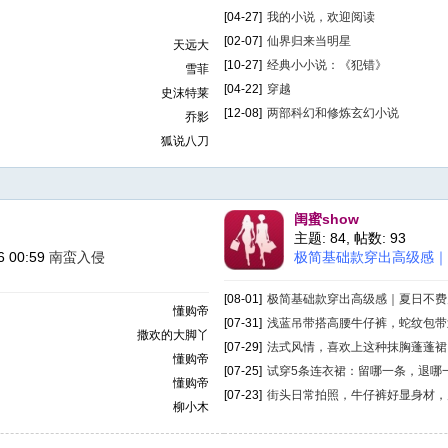
[04-27]
我的小说，欢迎阅读
[02-07]
仙界归来当明星
天远大
[10-27]
经典小小说：《犯错》
雪菲
[04-22]
穿越
史沫特莱
[12-08]
两部科幻和修炼玄幻小说
乔影
狐说八刀
闺蜜show
主题: 84
,
帖数: 93
6 00:59
南蛮入侵
极简基础款穿出高级感｜夏
[08-01]
极简基础款穿出高级感｜夏日不费力气
懂购帝
[07-31]
浅蓝吊带搭高腰牛仔裤，蛇纹包带划出
撒欢的大脚丫
[07-29]
法式风情，喜欢上这种抹胸蓬蓬裙
懂购帝
[07-25]
试穿5条连衣裙：留哪一条，退哪一条
懂购帝
[07-23]
街头日常拍照，牛仔裤好显身材，几个
柳小木