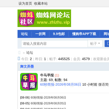
设为首页
收藏本站
论坛
一折网
9.9包邮
懂购帝APP下载
网
帖子
»
论坛
今日:
2
|
昨日:
1
|
帖子:
445525
|
会员:
4579
|
欢迎新会员
蜘
舞文弄墨
蛛
社
牛马早报
(1)
主题: 69
,
帖数: 94
区
60秒简报-2026年08月06日
10 小时前
微语简
[08-06]
60秒简报-2026年08月06日
[08-05]
60秒简报-2026年08月05日