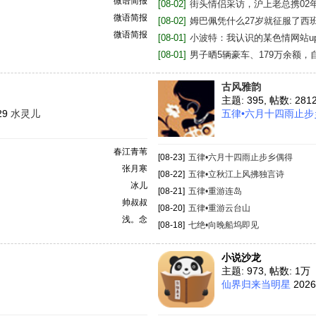
微语简报
[08-02]
街头情侣采访，沪上老总携02年娇
微语简报
[08-02]
姆巴佩凭什么27岁就征服了西班牙
微语简报
[08-01]
小波特：我认识的某色情网站up主
[08-01]
男子晒5辆豪车、179万余额，自
古风雅韵
主题: 395
,
帖数: 281
:29
水灵儿
五律•六月十四雨止步乡偶
春江青苇
[08-23]
五律•六月十四雨止步乡偶得
张月寒
[08-22]
五律•立秋江上风拂独言诗
冰儿
[08-21]
五律•重游连岛
帅叔叔
[08-20]
五律•重游云台山
浅。念
[08-18]
七绝•向晚船坞即见
小说沙龙
主题: 973
,
帖数:
1万
仙界归来当明星
2026