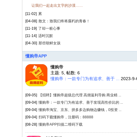
让我们一起走出文字的沙漠……
[11-02]
累
[04-08]
散文：致我们终将腐朽的青春！
[11-19]
了却一桩心事
[11-14]
适时沉默
[04-30]
那些朝鲜女孩
懂购帝APP
懂购帝
主题: 5
,
帖数: 6
懂购帝：一款专门为有追求、善于 ...
2023-9-
[09-05]
【招聘】懂购帝超级总代理 高佣返利导购 商业精 ...
[09-04]
懂购帝：一款专门为有追求、善于发现高性价比的 ...
[09-04]
懂购帝淘宝、京东、拼多多边购物边赚钱，0投资 ...
[09-04]
扫码下载懂购帝，注册码：88888
[08-28]
懂购帝APP扫描二维码下载