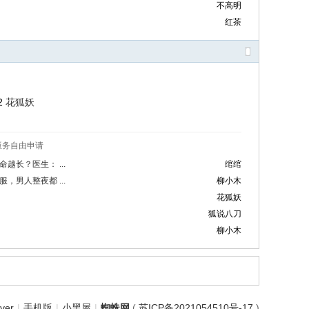
不高明
红茶
12
花狐妖
版务自由申请
长？医生： ...
绾绾
男人整夜都 ...
柳小木
花狐妖
狐说八刀
柳小木
iver
|
手机版
|
小黑屋
|
蜘蛛网
(
苏ICP备2021054510号-17
)