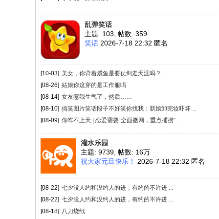
乱弹笑话
主题: 103
,
帖数: 359
笑话
2026-7-18 22:32 匿名
[10-03]
美女，你背着咸鱼是要仗剑走天涯吗？ ...
[08-26]
姑娘你这穿的是工作服吗
[08-14]
女友惹我生气了，然后……
[08-10]
搞笑图片笑话段子不好笑你找我：新娘卸完妆吓坏 ...
[08-09]
你咋不上天 | 恋爱需要“全面撒网，重点捕捞” ...
灌水乐园
主题: 9739
,
帖数:
16万
祝大家元旦快乐！
2026-7-18 22:32 匿名
[08-22]
七夕没人约和没约人的进，有约的不许进 ...
[08-22]
七夕没人约和没约人的进，有约的不许进 ...
[08-18]
八刀烧纸