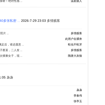
！绝对性感 ...
温柔丽人
多张私密 ...
2026-7-29 23:03
多情贱客
 ...
多情贱客
此用户在裸奔
后，谁还愿意 ...
蛀虫不蛀牙
某，二人发 ...
多情贱客
亵女子，现 ...
隋唐大灰狼
1:05
袅袅
袅袅
李春伟
张亭玉