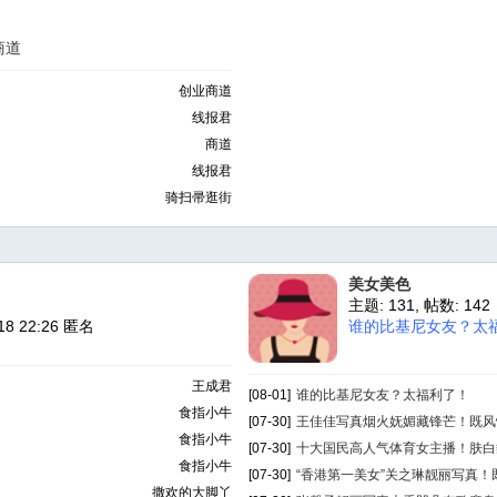
商道
创业商道
线报君
商道
线报君
骑扫帚逛街
美女美色
主题: 131
,
帖数: 142
-18 22:26 匿名
谁的比基尼女友？太福利
王成君
[08-01]
谁的比基尼女友？太福利了！
食指小牛
[07-30]
王佳佳写真烟火妩媚藏锋芒！既风情万
食指小牛
[07-30]
十大国民高人气体育女主播！肤白貌美
食指小牛
[07-30]
“香港第一美女”关之琳靓丽写真！既风
撒欢的大脚丫