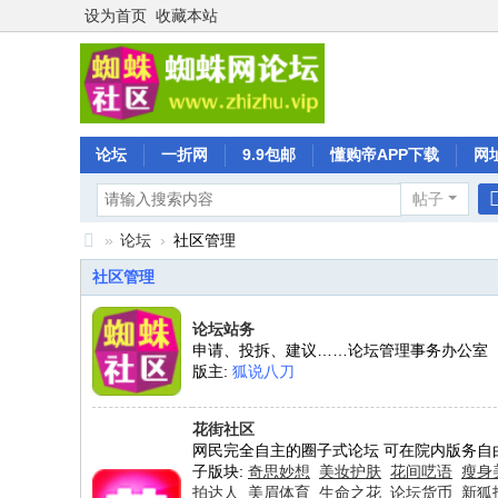
设为首页
收藏本站
论坛
一折网
9.9包邮
懂购帝APP下载
网
帖子
»
论坛
›
社区管理
蜘
社区管理
蛛
论坛站务
社
申请、投拆、建议……论坛管理事务办公室
区
版主:
狐说八刀
花街社区
网民完全自主的圈子式论坛 可在院内版务自
子版块:
奇思妙想
美妆护肤
花间呓语
瘦身
拍达人
美眉体育
生命之花
论坛货币
新狐