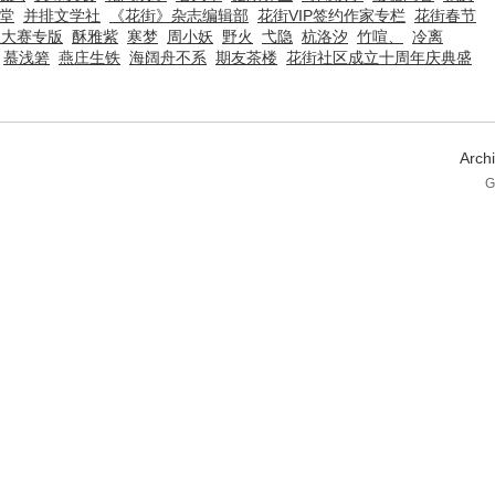
天堂
并排文学社
《花街》杂志编辑部
花街VIP签约作家专栏
花街春节
歌大赛专版
酥雅紫
寒梦
周小妖
野火
弋隐
杭洛汐
竹喧、
冷离
慕浅箬
燕庄生铁
海阔舟不系
期友茶楼
花街社区成立十周年庆典盛
Arch
G