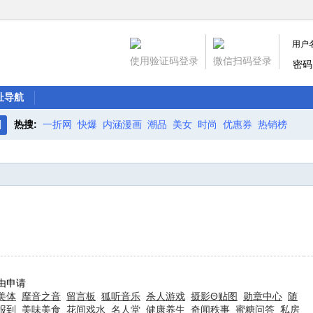
用户
使用验证码登录
微信扫码登录
密码
址导航
热搜:
一折网
快爆
内涵漫画
潮品
美女
时尚
优惠券
热销榜
搜
索
由申请
美体
靡音之音
留言板
狐听音乐
杀人游戏
摄影Θ贴图
勋章中心
随
报到
美味美食
花间戏水
名人堂
健康养生
奇闻秩事
蜜糖问答
私房