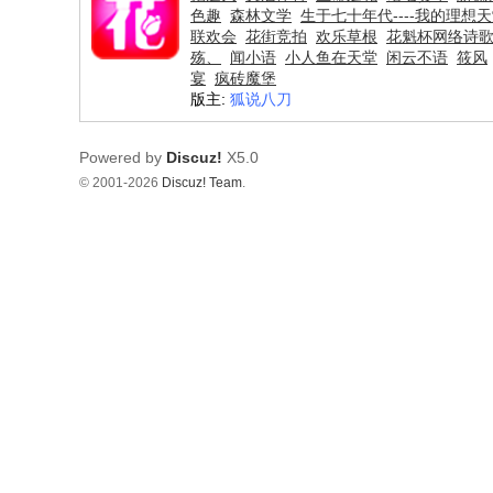
色趣
森林文学
生于七十年代----我的理想
联欢会
花街竞拍
欢乐草根
花魁杯网络诗
殇、
闻小语
小人鱼在天堂
闲云不语
筱风
宴
疯砖魔堡
版主:
狐说八刀
Powered by
Discuz!
X5.0
© 2001-2026
Discuz! Team
.