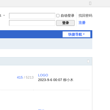
切
换
自动登录
找回密码
名
到
宽
注册
登录
版
快捷导航
LOGO
415
/ 5213
2023-9-6 00:07
柳小木