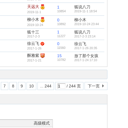
天远大
狐说八刀
1
10854
2019-11-1 18:54
2019-11-1
柳小木
柳小木
0
10892
2019-10-24 23:44
2019-10-24
狐十三
1
狐说八刀
11227
2017-2-3
2017-2-3 23:14
徐云飞
0
徐云飞
11560
2017-1-26 20:35
2017-1-26
酥雅紫
15
放了那个女孩
10782
2017-1-24 17:10
2017-1-21
7
8
9
10
... 244
/ 244 页
下一页
高级模式