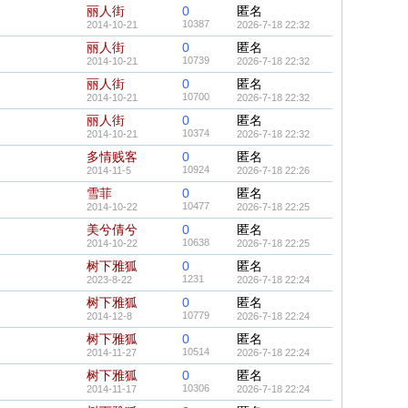
丽人街
0
匿名
10387
2014-10-21
2026-7-18 22:32
丽人街
0
匿名
10739
2014-10-21
2026-7-18 22:32
丽人街
0
匿名
10700
2014-10-21
2026-7-18 22:32
丽人街
0
匿名
10374
2014-10-21
2026-7-18 22:32
多情贱客
0
匿名
10924
2014-11-5
2026-7-18 22:26
雪菲
0
匿名
10477
2014-10-22
2026-7-18 22:25
美兮倩兮
0
匿名
10638
2014-10-22
2026-7-18 22:25
树下雅狐
0
匿名
1231
2023-8-22
2026-7-18 22:24
树下雅狐
0
匿名
10779
2014-12-8
2026-7-18 22:24
树下雅狐
0
匿名
10514
2014-11-27
2026-7-18 22:24
树下雅狐
0
匿名
10306
2014-11-17
2026-7-18 22:24