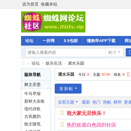
设为首页
收藏本站
论坛
一折网
9.9包邮
懂购帝APP下载
网
帖子
»
论坛
›
娱乐生活
›
灌水乐园
蜘
灌水乐园
版块导航
今日:
0
|
主题:
9739
|
排名:
8
蛛
舞文弄墨
社
发新帖
牛马早报
区
新鲜大杂烩
全部主题
最新
热门
热帖
精华
更
现代诗歌
祝大家元旦快乐！
古风雅韵
散文随笔
热烈欢迎白色回归社区