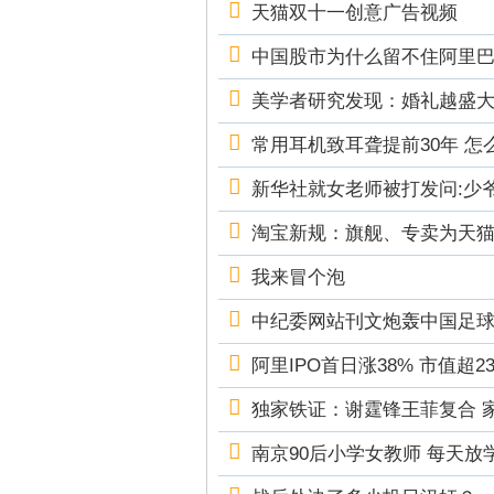
天猫双十一创意广告视频
中国股市为什么留不住阿里
美学者研究发现：婚礼越盛
常用耳机致耳聋提前30年 
新华社就女老师被打发问:少
淘宝新规：旗舰、专卖为天猫
我来冒个泡
中纪委网站刊文炮轰中国足
阿里IPO首日涨38% 市值超2
独家铁证：谢霆锋王菲复合 
南京90后小学女教师 每天