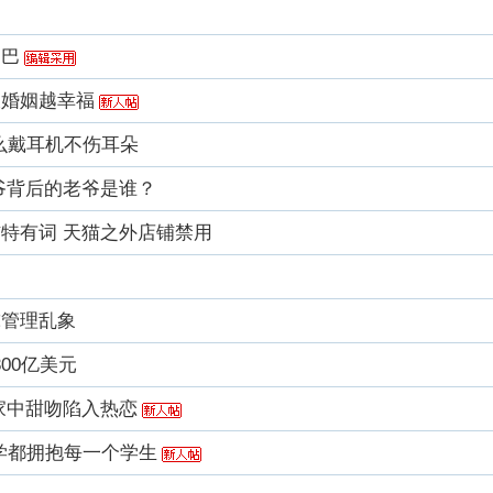
巴巴
大婚姻越幸福
怎么戴耳机不伤耳朵
爷背后的老爷是谁？
特有词 天猫之外店铺禁用
球管理乱象
300亿美元
家中甜吻陷入热恋
放学都拥抱每一个学生