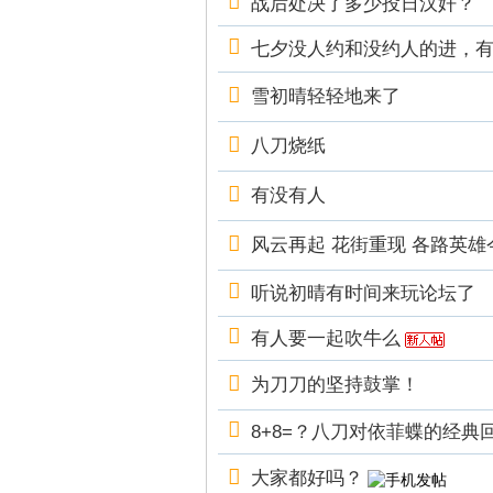
战后处决了多少投日汉奸？
七夕没人约和没约人的进，
雪初晴轻轻地来了
八刀烧纸
有没有人
风云再起 花街重现 各路英
听说初晴有时间来玩论坛了
有人要一起吹牛么
为刀刀的坚持鼓掌！
8+8=？八刀对依菲蝶的经典
大家都好吗？