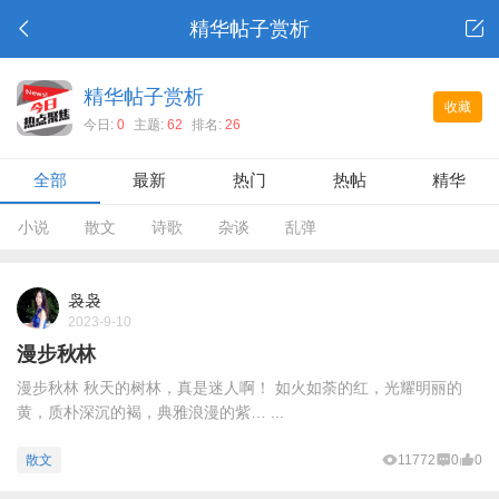
精华帖子赏析
精华帖子赏析
收藏
今日:
0
主题:
62
排名:
26
全部
最新
热门
热帖
精华
小说
散文
诗歌
杂谈
乱弹
袅袅
2023-9-10
漫步秋林
漫步秋林 秋天的树林，真是迷人啊！ 如火如荼的红，光耀明丽的
黄，质朴深沉的褐，典雅浪漫的紫… ...
散文
11772
0
0