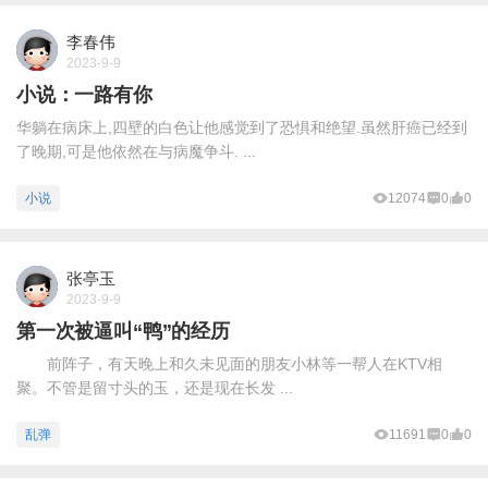
李春伟
2023-9-9
小说：一路有你
华躺在病床上,四壁的白色让他感觉到了恐惧和绝望.虽然肝癌已经到
了晚期,可是他依然在与病魔争斗. ...
小说
12074
0
0
张亭玉
2023-9-9
第一次被逼叫“鸭”的经历
前阵子，有天晚上和久未见面的朋友小林等一帮人在KTV相
聚。不管是留寸头的玉，还是现在长发 ...
乱弹
11691
0
0