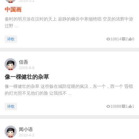
2010-1-1
中国画
秦时的明月涂在汉时的天上 寂静的幽谷中寒烟绝唱 空灵的清辉中游
过野 ...
诗歌
10814
2
0
信吾
2009-9-8
像一棵健壮的杂草
像一棵健壮的杂草 这些躲在城防堤睡的疯汉，东一个，西一个 昏聩
的灯光照不见他们的脸 让我找不 ...
诗歌
10888
1
1
闻小语
2010-4-2