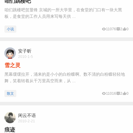
咱们跳楼吧
咱们跳楼吧贺显锋 京城的一所大学里，在食堂的门口有一块大黑
板，是食堂的工作人员用来写每天供 ...
小说
11076
2
0
安子昕
2010-1-5
雪之灵
黑幕缓缓拉开，涌来的是小小的白粉蝶啊。数不清的白粉蝶轻轻地
舞，笑着转着从千万里高空而来，从 ...
散文
11016
2
0
闲云不语
2010-2-21
痕迹