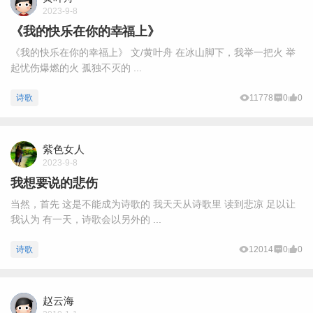
2023-9-8
《我的快乐在你的幸福上》
《我的快乐在你的幸福上》 文/黄叶舟 在冰山脚下，我举一把火 举
起忧伤爆燃的火 孤独不灭的 ...
诗歌
11778
0
0
紫色女人
2023-9-8
我想要说的悲伤
当然，首先 这是不能成为诗歌的 我天天从诗歌里 读到悲凉 足以让
我认为 有一天，诗歌会以另外的 ...
诗歌
12014
0
0
赵云海