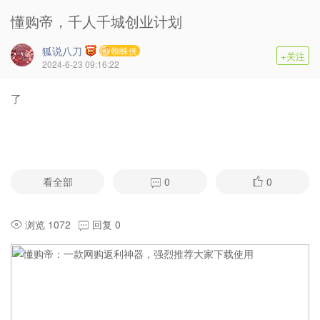
懂购帝，千人千城创业计划
狐说八刀
蜘蛛侠
+关注
2024-6-23 09:16:22
了
看全部
0
0
浏览 1072
回复 0