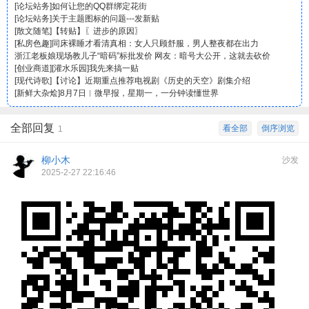
[
论坛站务
]
如何让您的QQ群绑定花街
[
论坛站务
]
关于主题图标的问题---发新贴
[
散文随笔
]
【转贴】〖进步的原因〗
[
私房色趣
]
同床裸睡才看清真相：女人只顾舒服，男人整夜都在出力
浙江老板娘现场教儿子“暗码”标批发价 网友：暗号大公开，这就去砍价
[
创业商道
]
[
灌水乐园
]
我先来搞一贴
[
现代诗歌
]
【讨论】近期重点推荐电视剧《历史的天空》剧集介绍
[
新鲜大杂烩
]
8月7日︱微早报，星期一，一分钟读懂世界
全部回复
看全部
倒序浏览
1
柳小木
沙发
2025-2-27 22:16:46