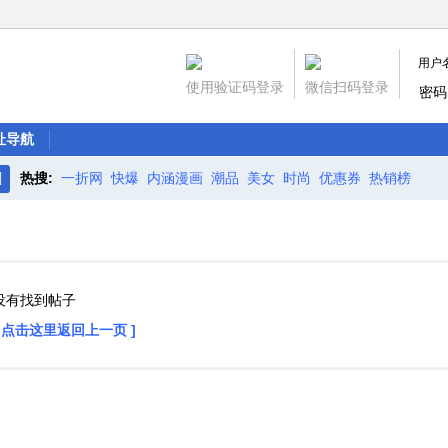
用户
使用验证码登录
微信扫码登录
密码
址导航
热搜:
一折网
快爆
内涵漫画
潮品
美女
时尚
优惠券
热销榜
搜
索
没有找到帖子
[ 点击这里返回上一页 ]