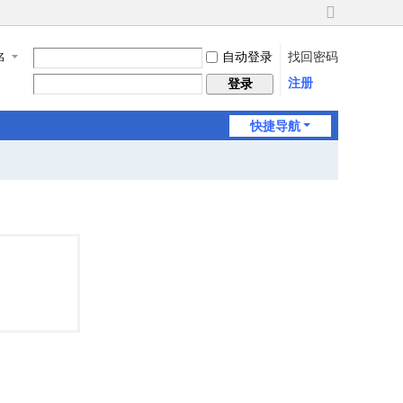
切
换
自动登录
找回密码
名
到
宽
注册
登录
版
快捷导航