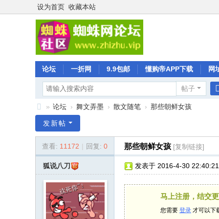
设为首页
收藏本站
论坛
一折网
9.9包邮
懂购帝APP下载
网
帖子
»
论坛
›
舞文弄墨
›
散文随笔
›
那些朝鲜女孩
蜘
发新帖
蛛
查看:
11172
|
回复:
0
那些朝鲜女孩
[复制链接]
社
区
狐说八刀
发表于 2016-4-30 22:40:21
马上注册，结交更
您需要
登录
才可以下