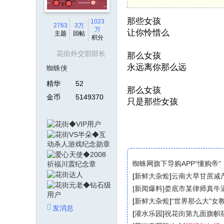
那些女孩
1023
2763
3万
万
让你怜惜么
主题
回帖
积分
花街外交部部长
那么女孩
永远离你那么远
蜘蛛侠
精华
52
那么女孩
金币
5149370
只是那些女孩
￥
蜘蛛网旗下导购APP“懂购帝”
[
新鲜大杂烩
]
云南大旱甘蔗减
[新闻爆料]娄底市某律师真牛
[
新鲜大杂烩
]
[
新鲜大杂烩
]
“世界那么大”女
发消息
[
灌水乐园
]
祝花街第九面旗帜