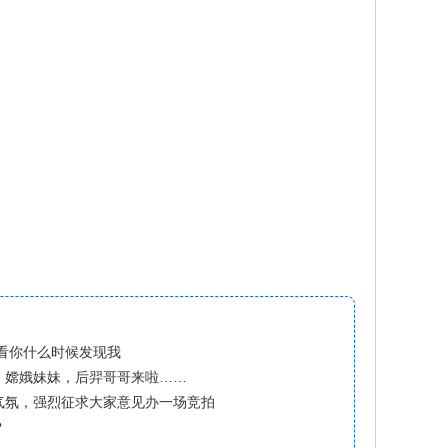
就看你什么时候发现我
』嫦娥妹妹，后羿哥哥来啦……
气氛，强烈征求大家意见办一场竞拍
？