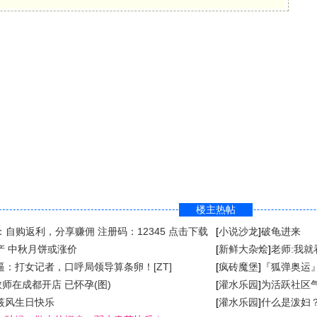
楼主热帖
：自购返利，分享赚佣 注册码：12345 点击下载
[
小说沙龙
]
破龟进来
产 中秋月饼或涨价
[
新鲜大杂烩
]
老师:我
逼：打女记者，口呼局领导算条卵！[ZT]
[
疯砖魔堡
]
『狐弹奥运
教师在成都开店 已怀孕(图)
[
灌水乐园
]
为活跃社区
筱风生日快乐
[
灌水乐园
]
什么是泼妇