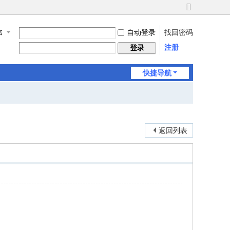
切
换
自动登录
找回密码
名
到
宽
注册
登录
版
快捷导航
返回列表