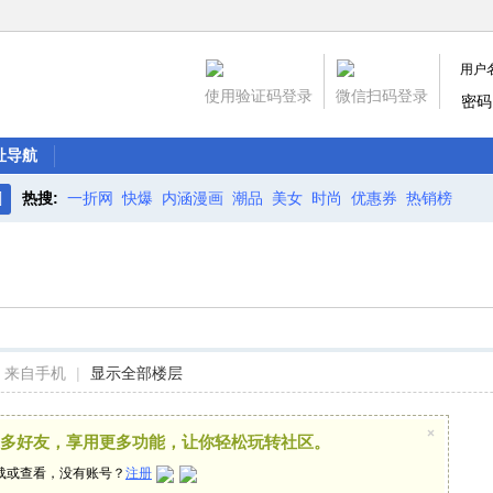
用户
使用验证码登录
微信扫码登录
密码
址导航
热搜:
一折网
快爆
内涵漫画
潮品
美女
时尚
优惠券
热销榜
搜
索
来自手机
|
显示全部楼层
×
多好友，享用更多功能，让你轻松玩转社区。
载或查看，没有账号？
注册