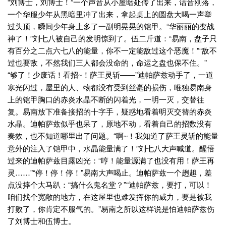
“刘博士，刘博士！”一个声音从小屋暗处传了出来，话音刚落，
一个华服少年从黑暗里冲了出来，拿起桌上的圆
盘
大喝一声举
过头顶，瞬间少年身上多了一副明晃晃的铠甲。“华丽丽的变战
神了！”刘七八被自己的发明惊到了。伍二斤道：“易南，盘子只
有百分之二点六七八的能量，你不一定能敌过这个恶魔！”“敌不
过也要敌，不然我们三人都会没命的，命运之盘也保不住。”
“够了！少废话！看招
！萨王灵斩——”迪帕萨兹动手了，一道
~
寒光闪过，屋里的人、物都没有受到丝毫的损伤，唯独易南身
上的铠甲胸口的赤炎水晶不断的闪着光，一明一灭，交替往
复。易南放下准备接招的十字手，疑惑地看着明灭交替的赤炎
水晶。迪帕萨兹似乎也呆了，原地不动，看着自己的招数没有
奏效，也不知道哪里出了问题。“啊
！我知道了萨王灵斩的能量
~
意外的注入了铠甲中，水晶能量满了！”刘七八大声喊道。醒悟
过来的迪帕萨兹目露凶光：“哼！能量源满了也没有用！萨王再
灵……”“停！停！停！”易南大声喝止。迪帕萨兹一个趔趄，差
点没摔个大马趴：“搞什么鬼名堂？”“迪帕萨兹，要打，可以！
咱们找个宽敞的地方，在这屋里也难发挥你的威力，要是被我
打败了，你肯定不服气的。”易南之所以这样说是怕迪帕萨兹伤
了刘博士和伍博士。