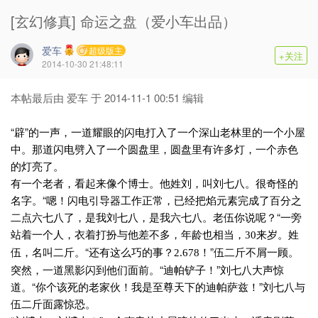
[玄幻修真] 命运之盘（爱小车出品）
爱车
超级版主
+关注
2014-10-30 21:48:11
本帖最后由 爱车 于 2014-11-1 00:51 编辑
“辟”的一声，一道耀眼的闪电打入了一个深山老林里的一个小屋
中。那道闪电劈入了一个圆盘里，圆盘里有许多灯，一个赤色
的灯亮了。
有一个老者，看起来像个博士。他姓刘，叫刘七八。很奇怪的
名字。“嗯！闪电引导器工作正常，已经把焰元素完成了百分之
二点六七八了，是我刘七八，是我六七八。老伍你说呢？“一旁
站着一个人，衣着打扮与他差不多，年龄也相当，
来岁。姓
30
伍，名叫二斤。“还有这么巧的事？
！”伍二斤不屑一顾。
2.678
突然，一道黑影闪到他们面前。“迪帕铲子！”刘七八大声惊
道。“你个该死的老家伙！我是至尊天下的迪帕萨兹！”刘七八与
伍二斤面露惊恐。