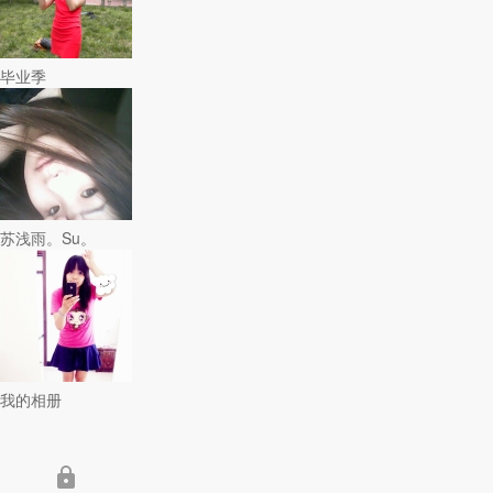
毕业季
苏浅雨。Su。
我的相册