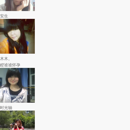
安生
木木。
瞪谁谁怀孕
时光轴