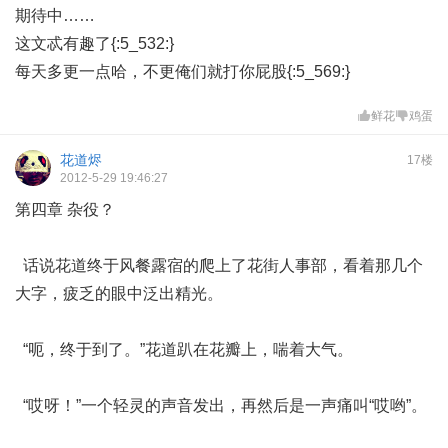
期待中……
这文忒有趣了{:5_532:}
每天多更一点哈，不更俺们就打你屁股{:5_569:}
鲜花
鸡蛋
花道烬
17楼
2012-5-29 19:46:27
第四章 杂役？
话说花道终于风餐露宿的爬上了花街人事部，看着那几个
大字，疲乏的眼中泛出精光。
“呃，终于到了。”花道趴在花瓣上，喘着大气。
“哎呀！”一个轻灵的声音发出，再然后是一声痛叫“哎哟”。