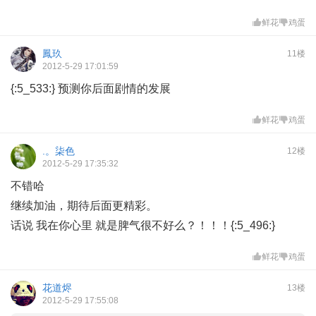
鲜花
鸡蛋
鳳玖
11楼
2012-5-29 17:01:59
{:5_533:} 预测你后面剧情的发展
鲜花
鸡蛋
.。柒色
12楼
2012-5-29 17:35:32
不错哈
继续加油，期待后面更精彩。
话说 我在你心里 就是脾气很不好么？！！！{:5_496:}
鲜花
鸡蛋
花道烬
13楼
2012-5-29 17:55:08