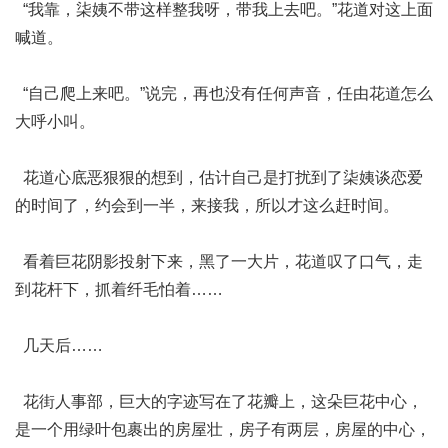
“我靠，柒姨不带这样整我呀，带我上去吧。”花道对这上面
喊道。
“自己爬上来吧。”说完，再也没有任何声音，任由花道怎么
大呼小叫。
花道心底恶狠狠的想到，估计自己是打扰到了柒姨谈恋爱
的时间了，约会到一半，来接我，所以才这么赶时间。
看着巨花阴影投射下来，黑了一大片，花道叹了口气，走
到花杆下，抓着纤毛怕着……
几天后……
花街人事部，巨大的字迹写在了花瓣上，这朵巨花中心，
是一个用绿叶包裹出的房屋壮，房子有两层，房屋的中心，