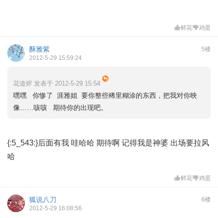
鲜花
鸡蛋
酥雅紫
5楼
2012-5-29 15:59:24
花道烬 发表于 2012-5-29 15:54
嘿嘿 你惨了 涯雅姐 要你整些稀里糊涂的东西，把我对你映
像……咳咳 期待你的出现吧。
{:5_543:}后面有我 哇哈哈 期待啊 记得我是神婆 出场要拉风
哈
鲜花
鸡蛋
狐说八刀
6楼
2012-5-29 16:08:56