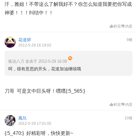
汗，雅姐！不带这么了解我好不？你怎么知道我要把你写成
神婆！！！纠结中！！
鲜花
鸡蛋
花道烬
9楼
2012-5-29 16:19:02
狐说八刀 发表于 2012-5-29 16:08
呵，很有意思的开头，花道加油继续哦
刀哥 可是文中巨头呀！嘿嘿{:5_565:}
鲜花
鸡蛋
鳳玖
10楼
2012-5-29 17:01:05
{:5_470:} 好精彩呀，快快更新~