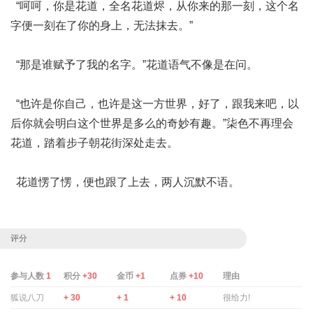
“呵呵，你是花道，全名花道烬，从你来的那一刻，这个名
字便一刻在了你的身上，无法抹去。”
“那是谁赋予了我的名字。”花道语气不像是在问。
“也许是你自己，也许是这一方世界，好了，跟我来吧，以
后你就会明白这个世界是多么的奇妙有趣。”柒色不再理会
花道，踏着步子朝花街深处走去。
花道愣了愣，便也跟了上去，两人沉默不语。
评分
参与人数
1
积分
+30
金币
+1
点券
+10
理由
狐说八刀
+ 30
+ 1
+ 10
很给力!