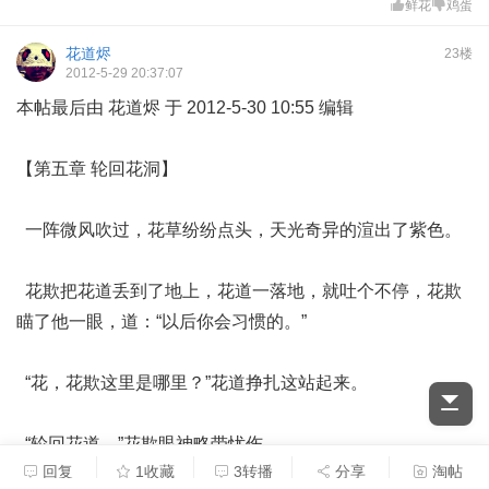
鲜花
鸡蛋
花道烬
23楼
2012-5-29 20:37:07
本帖最后由 花道烬 于 2012-5-30 10:55 编辑
【第五章 轮回花洞】
一阵微风吹过，花草纷纷点头，天光奇异的渲出了紫色。
花欺把花道丢到了地上，花道一落地，就吐个不停，花欺
瞄了他一眼，道：“以后你会习惯的。”
“花，花欺这里是哪里？”花道挣扎这站起来。
“轮回花道。”花欺眼神略带忧伤。
回复
1收藏
3转播
分享
淘帖