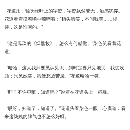
花道用手轻抚绿叶上的字迹，字迹飘然若无，触感犹存。
花道看着摸着嘴中喃喃着：“指尖我笑，不闻我哭……柒
姨，这是谁写的。”
“这是鳯玖的《烟熏妆》，怎么有何感觉。”柒色笑看着花
道。
“哈哈，这人我到要见识见识，到时定要只见她哭，我变欢
颜；只见她笑，我便愁眉苦脸。”花道哈哈一笑。
“吓？不许犯嗔，知道吗？”说着在花道头上一闷敲。
“哎呀，知道了，知道了。”花道头看柒色一眼，心底道：看
来这柒姨的脾气也不怎么好呀。