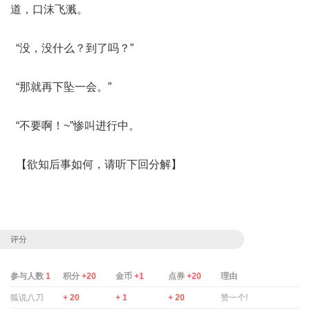
道，口沫飞溅。
“没，没什么？到了吗？”
“那就再下坠一会。”
“不要啊！~”惨叫进行中。
【欲知后事如何，请听下回分解】
评分
参与人数
1
积分
+20
金币
+1
点券
+20
理由
狐说八刀
+ 20
+ 1
+ 20
赞一个!