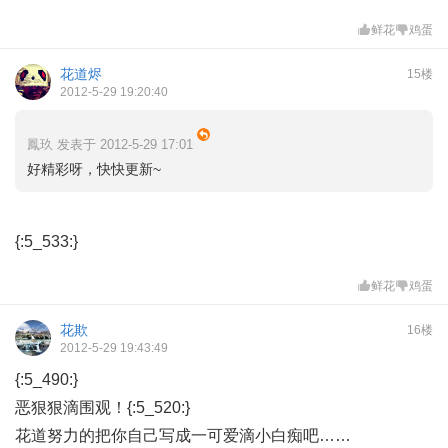
鲜花
鸡蛋
花道烬
15楼
2012-5-29 19:20:40
鳳玖 发表于 2012-5-29 17:01
好精彩呀，快快更新~
{:5_533:}
鲜花
鸡蛋
花欺
16楼
2012-5-29 19:43:49
{:5_490:}
恶狠狠滴围观！{:5_520:}
花道努力的把你自己写成一可爱滴小白痴吧……