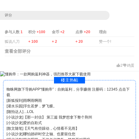
评分
参与人数
1
积分
+100
金币
+2
点券
+20
理由
狐说八刀
+ 100
+ 2
+ 20
赞一个!
查看全部评分
2
鸡蛋
楼主热帖
蜘蛛网旗下导购APP“懂购帝”：自购返利，分享赚佣 注册码：12345 点击下
载
[
新狐报到
]
雨啊雨啊雨
[
灌水乐园
]
浮生若梦，梦飞蝶。
[
随拍达人
]
....LOL
[
小说沙龙
]
【那一封信】 第三篇 我梦想拿下整个荆州
[
小说沙龙
]
爱的自欺式
[
散文随笔
]
【天气有些躁动，心情看不见雨】
[
小说沙龙
]
哪怕踏碎时空之轴、也要留住您