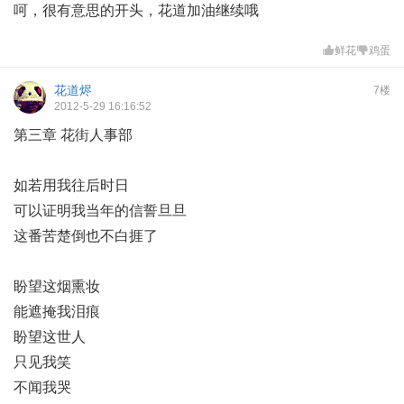
呵，很有意思的开头，花道加油继续哦
鲜花
鸡蛋
花道烬
7楼
2012-5-29 16:16:52
第三章 花街人事部
如若用我往后时日
可以证明我当年的信誓旦旦
这番苦楚倒也不白捱了
盼望这烟熏妆
能遮掩我泪痕
盼望这世人
只见我笑
不闻我哭