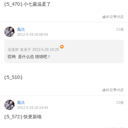
{:5_470:} 小七最温柔了
鲜花
鸡蛋
鳳玖
21楼
2012-5-29 20:08:54
花道烬 发表于 2012-5-29 19:20
哎哟 是什么也 猜猜吧！
{:5_510:}
鲜花
鸡蛋
鳳玖
22楼
2012-5-29 20:19:44
{:5_572:} 快更新咯