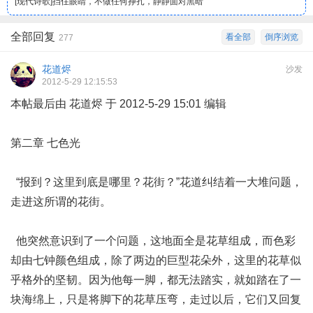
[
现代诗歌
]
挡住眼睛，不做任何挣扎，静静面对黑暗
全部回复
看全部
倒序浏览
277
花道烬
沙发
2012-5-29 12:15:53
本帖最后由 花道烬 于 2012-5-29 15:01 编辑
第二章 七色光
“报到？这里到底是哪里？花街？”花道纠结着一大堆问题，
走进这所谓的花街。
他突然意识到了一个问题，这地面全是花草组成，而色彩
却由七钟颜色组成，除了两边的巨型花朵外，这里的花草似
乎格外的坚韧。因为他每一脚，都无法踏实，就如踏在了一
块海绵上，只是将脚下的花草压弯，走过以后，它们又回复