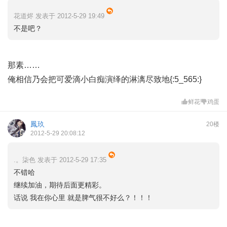
花道烬 发表于 2012-5-29 19:49
不是吧？
那素……
俺相信乃会把可爱滴小白痴演绎的淋漓尽致地{:5_565:}
鲜花
鸡蛋
鳳玖
20楼
2012-5-29 20:08:12
.。柒色 发表于 2012-5-29 17:35
不错哈
继续加油，期待后面更精彩。
话说 我在你心里 就是脾气很不好么？！！！