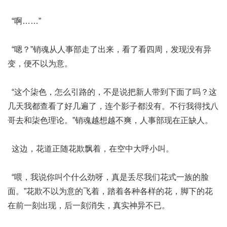
“啊……”
“嗯？”销魂从人事部走了出来，看了看四周，发现没有异
变，便不以为意。
“这个柒色，怎么引路的，不是说把新人带到下面了吗？这
几天我都查看了好几遍了，连个影子都没有。不行我得找八
哥去和柒色理论。”销魂越想越不爽，人事部现在正缺人。
这边，花道正随花欺飘着，在空中大呼小叫。
“喂，我说你叫个什么劲呀，真是丢尽我们花式一族的脸
面。”花欺不以为意的飞着，踏着各种各样的花，脚下的花
在前一刻出现，后一刻消失，真实神异不已。