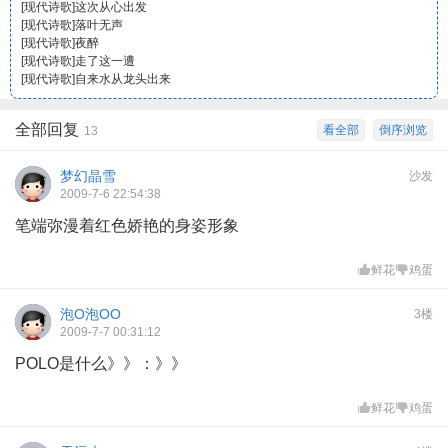
[
现代诗歌
]
这次从心出发
[
现代诗歌
]
落叶无声
[
现代诗歌
]
夜醉
[
现代诗歌
]
走了这一遭
[
现代诗歌
]
自来水从龙头出来
全部回复
看全部
倒序浏览
13
梦幻晶雪
沙发
2009-7-6 22:54:38
笔端弥漫着红色娇艳的身姿形象
鲜花
鸡蛋
泡O泡OO
3楼
2009-7-7 00:31:12
POLO是什么》》：》》
鲜花
鸡蛋