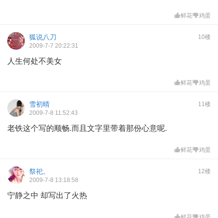
鲜花
鸡蛋
狐说八刀
10楼
2009-7-7 20:22:31
人生何处不美女
鲜花
鸡蛋
雪初晴
11楼
2009-7-8 11:52:43
老铁这个写的顺畅.而且文字里带着那份心意呢.
鲜花
鸡蛋
祭祀。
12楼
2009-7-8 13:18:58
宁静之中 却写出了火热
鲜花
鸡蛋