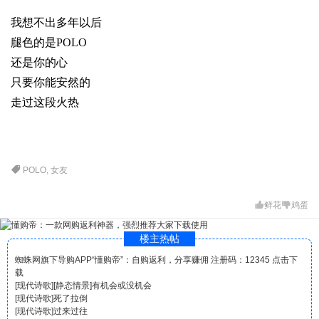
我想不出多年以后
腿色的是
POLO
还是你的心
只要你能安然的
走过这段火热
POLO
,
女友
鲜花
鸡蛋
楼主热帖
蜘蛛网旗下导购APP“懂购帝”：自购返利，分享赚佣 注册码：12345 点击下
载
[
现代诗歌
]
[静态情景]有机会或没机会
[
现代诗歌
]
死了拉倒
[
现代诗歌
]
过来过往