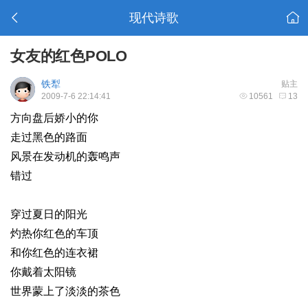
现代诗歌
女友的红色POLO
铁犁
贴主
2009-7-6 22:14:41
10561
13
方向盘后娇小的你
走过黑色的路面
风景在发动机的轰鸣声
错过
穿过夏日的阳光
灼热你红色的车顶
和你红色的连衣裙
你戴着太阳镜
世界蒙上了淡淡的茶色