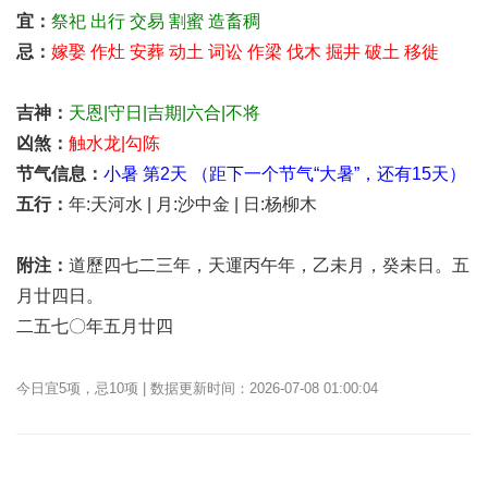
宜：
祭祀
出行
交易
割蜜
造畜稠
忌：
嫁娶
作灶
安葬
动土
词讼
作梁
伐木
掘井
破土
移徙
吉神：
天恩|守日|吉期|六合|不将
凶煞：
触水龙|勾陈
节气信息：
小暑 第2天 （距下一个节气“大暑”，还有15天）
五行：
年:天河水 | 月:沙中金 | 日:杨柳木
附注：
道歷四七二三年，天運丙午年，乙未月，癸未日。五
月廿四日。
二五七〇年五月廿四
今日宜5项，忌10项 | 数据更新时间：2026-07-08 01:00:04