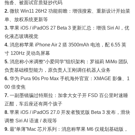
拖沓、被面试官质疑抄代码
2.
微软 Win11 26H2 功能前瞻：增强搜索、重新设计开始菜
单、放权系统更新等
3.
苹果 iOS / iPadOS 27 Beta 3 更新汇总：增强 Siri AI，优
化液态玻璃视觉
4.
消息称苹果 iPhone Air 2 搭 3500mAh 电池，配 6.55 英
寸 120Hz 灵动岛屏幕
5.
消息称小米调整“小爱同学”组织架构：罗福莉 MiMo 团队
负责基础模型能力，原负责人王刚调任机器人业务
6.
华为 Pura 90s Pro Max 手机海外官宣：XMAGE 影像、1
00 倍变焦
7.
一副墨镜骗过特斯拉：加拿大女子开 FSD 百公里时速睡
正酣，车后座还有两个孩子
8.
苹果 iOS / iPadOS 27.0 开发者预览版 Beta 3 发布，滑块
调整 Siri AI 语速 / 表现等
9.
最“单薄”Mac 芯片系列：消息称苹果 M6 仅规划基础版，