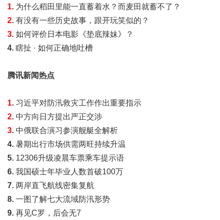
1
.
为什么稻田里能一直蓄着水？而麦田就蓄不了？
2
.
有没有一些历史故事，跟开玩笑似的？
3
.
如何评价日本电影《垫底辣妹》？
4.
瞎扯 · 如何正确地吐槽
腾讯新闻热点
1
.
习近平对防汛救灾工作作出重要指示
2
.
中方向日方提出严正交涉
3
.
中俄联合演习参演舰艇全解析
4.
暑期出行市场供需两旺持续升温
5.
12306升级凌晨车票乘车提示语
6.
我国硕士年毕业人数首破100万
7.
两岸直飞航线密集复航
8.
一图了解七大流域防汛形势
9.
再见C罗，后会无7