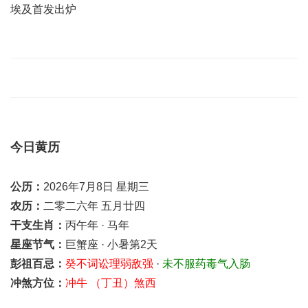
埃及首发出炉
今日黄历
公历：
2026年7月8日 星期三
农历：
二零二六年 五月廿四
干支生肖：
丙午年 · 马年
星座节气：
巨蟹座 · 小暑第2天
彭祖百忌：
癸不词讼理弱敌强
·
未不服药毒气入肠
冲煞方位：
冲牛 （丁丑）煞西