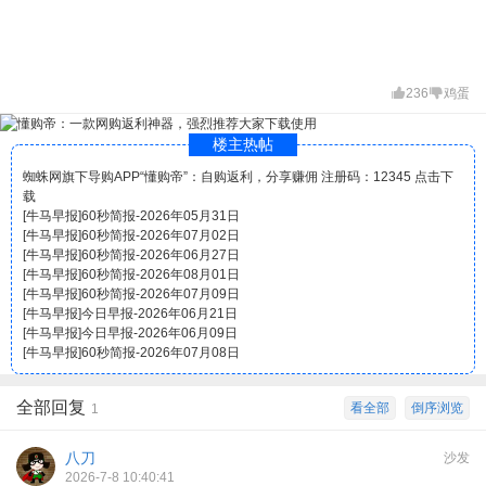
236
鸡蛋
楼主热帖
蜘蛛网旗下导购APP“懂购帝”：自购返利，分享赚佣 注册码：12345 点击下
载
[
牛马早报
]
60秒简报-2026年05月31日
[
牛马早报
]
60秒简报-2026年07月02日
[
牛马早报
]
60秒简报-2026年06月27日
[
牛马早报
]
60秒简报-2026年08月01日
[
牛马早报
]
60秒简报-2026年07月09日
[
牛马早报
]
今日早报-2026年06月21日
[
牛马早报
]
今日早报-2026年06月09日
[
牛马早报
]
60秒简报-2026年07月08日
全部回复
看全部
倒序浏览
1
八刀
沙发
2026-7-8 10:40:41