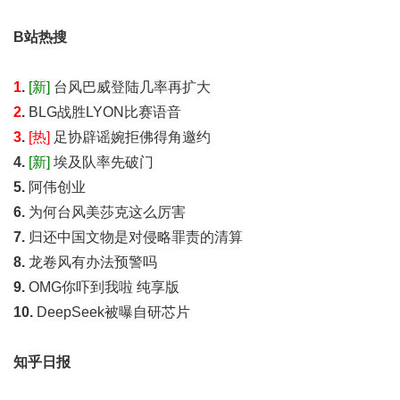
B站热搜
1
.
[新]
台风巴威登陆几率再扩大
2
.
BLG战胜LYON比赛语音
3
.
[热]
足协辟谣婉拒佛得角邀约
4.
[新]
埃及队率先破门
5.
阿伟创业
6.
为何台风美莎克这么厉害
7.
归还中国文物是对侵略罪责的清算
8.
龙卷风有办法预警吗
9.
OMG你吓到我啦 纯享版
10.
DeepSeek被曝自研芯片
知乎日报