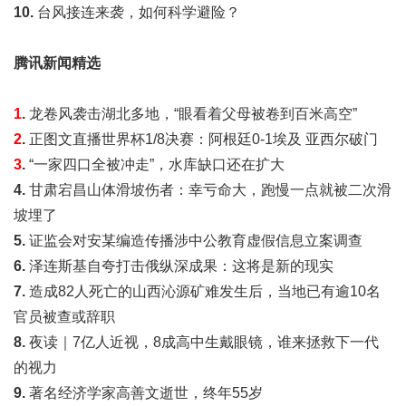
10.
台风接连来袭，如何科学避险？
腾讯新闻精选
1
.
龙卷风袭击湖北多地，“眼看着父母被卷到百米高空”
2
.
正图文直播世界杯1/8决赛：阿根廷0-1埃及 亚西尔破门
3
.
“一家四口全被冲走”，水库缺口还在扩大
4.
甘肃宕昌山体滑坡伤者：幸亏命大，跑慢一点就被二次滑
坡埋了
5.
证监会对安某编造传播涉中公教育虚假信息立案调查
6.
泽连斯基自夸打击俄纵深成果：这将是新的现实
7.
造成82人死亡的山西沁源矿难发生后，当地已有逾10名
官员被查或辞职
8.
夜读｜7亿人近视，8成高中生戴眼镜，谁来拯救下一代
的视力
9.
著名经济学家高善文逝世，终年55岁