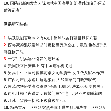
10.
国防部新闻发言人陈曦就中国海军组织潜射战略导弹试
射答记者问
网易新闻头条
1
.
埃及队能否爆冷？有4支非洲球队曾打进世界杯八强
2
.
西格蒙德混双发球超时反指责奥胖空抛，赛后拒绝握手奥
胖直接开怼
3
.
一宗组织卖淫罪引发的连环案
4.
美国独立日庆典上 有中国造军机飞过
5.
男高中生上课时偷摸前桌女同学胸部 女生低头默不作声
6.
广西村庄洪水退后遍地狼藉 大爷坐家门口唉声叹气
7.
埃菲尔铁塔受高温影响"长高"10厘米 法3500所学校关闭
8.
司机吐槽半夜遭两女孩敲门拉"生意"：好不容易睡着的
9.
江苏：暂停一切线下教育教学活动
10.
梅西首发，阿根廷突然变阵！世界杯1/8决赛：阿根廷V