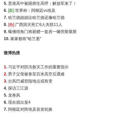
5.
贵港高中被困师生高呼：解放军来了！
6.
[新]
世界杯：阿根廷vs埃及
7.
哈兰德姐姐比哈兰德还像哈兰德
8.
[热]
广西因灾死亡6人失联11人
9.
曝佛得角门将获赠一套房一辆劳斯莱斯
10.
家家都有“哈兰葱”
微博热搜
1
.
习近平对防汛救灾工作的重要指示
2
.
男子父母被卷至百米高空后遇难
3
.
台风巴威登陆地点或有变
4.
探访三江源
5.
龙卷风
6.
现在就出发4
7.
阿根廷对阵埃及首发轮换