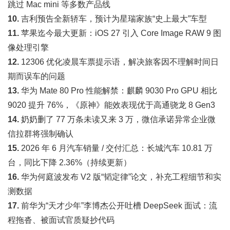
跳过 Mac mini 等多数产品线
10.
吉利预告全新轿车，预计为星瑞家族“史上最大”车型
11.
苹果迄今最大更新：iOS 27 引入 Core Image RAW 9 图
像处理引擎
12.
12306 优化凌晨车票提示语，解决旅客因不理解时间日
期而误车的问题
13.
华为 Mate 80 Pro 性能解禁：麒麟 9030 Pro GPU 相比
9020 提升 76%，《原神》能效表现优于高通骁龙 8 Gen3
14.
奶奶删了 77 万条未读又来 3 万，微信承诺异常企业微
信拉群将强制确认
15.
2026 年 6 月汽车销量 / 交付汇总：长城汽车 10.81 万
台，同比下降 2.36%（持续更新）
16.
华为何庭波发布 V2 版“韬定律”论文，补充工程细节和实
测数据
17.
前华为“天才少年”李博杰公开吐槽 DeepSeek 面试：流
程拖沓、被面试官质疑抄代码