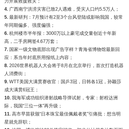
力开展救援救灾；
4.
广西南宁洪涝灾害已致2人遇难，受灾人口约5.5万人；
5.
最新研判：7月预计有2至3个台风登陆或影响我国，较常
年同期偏多、强度偏强；
6.
杭州楼市半年报：3000万以上豪宅成交量创近十年新
高，二手房网签4.67万套；
7.
国家一级文物底部出现广告字样？青海省博物馆最新回
应：系当年封底所用报纸上内容；
8.
2026世界机器人大会将于8月在北京举行，首次打造机器
人消费街；
9.
WTT美国大满贯赛收官：国乒3冠，日韩各1冠，孙颖莎
成大满贯6冠王；
10.
我海军成功组织潜射战略导弹试射，专家：射程达洲
际，我国“三位一体”再升级；
11.
高市早苗获颁“日本珠宝最佳佩戴者奖”引痛批：想当明
星就先辞职；