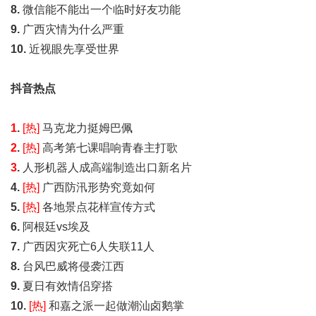
8.
微信能不能出一个临时好友功能
9.
广西灾情为什么严重
10.
近视眼先享受世界
抖音热点
1
.
[热]
马克龙力挺姆巴佩
2
.
[热]
高考第七课唱响青春主打歌
3
.
人形机器人成高端制造出口新名片
4.
[热]
广西防汛形势究竟如何
5.
[热]
各地景点花样宣传方式
6.
阿根廷vs埃及
7.
广西因灾死亡6人失联11人
8.
台风巴威将侵袭江西
9.
夏日有效情侣穿搭
10.
[热]
和嘉之派一起做潮汕卤鹅掌