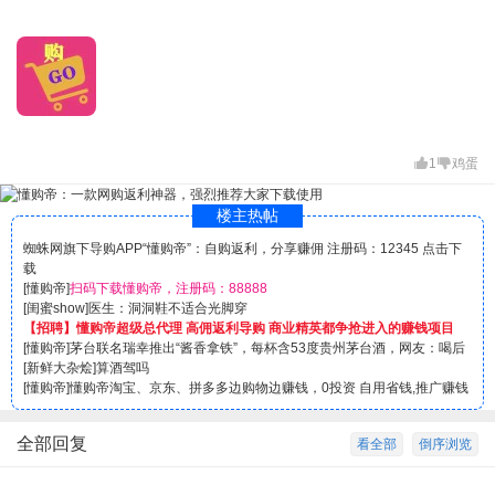
1
鸡蛋
楼主热帖
蜘蛛网旗下导购APP“懂购帝”：自购返利，分享赚佣 注册码：12345 点击下
载
[
懂购帝
]
扫码下载懂购帝，注册码：88888
[
闺蜜show
]
医生：洞洞鞋不适合光脚穿
【招聘】懂购帝超级总代理 高佣返利导购 商业精英都争抢进入的赚钱项目
[
懂购帝
]
茅台联名瑞幸推出“酱香拿铁”，每杯含53度贵州茅台酒，网友：喝后
[
新鲜大杂烩
]
算酒驾吗
[
懂购帝
]
懂购帝淘宝、京东、拼多多边购物边赚钱，0投资 自用省钱,推广赚钱
全部回复
看全部
倒序浏览