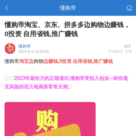
懂购帝
懂购帝淘宝、京东、拼多多边购物边赚钱，
0投资 自用省钱,推广赚钱
懂购帝
贴主
2023-9-4 23:26:04
11571
0
懂购帝
淘宝边
购物
边赚钱,0投资 自用省钱,推广赚钱
2023年最给力的正规项目,懂购帝零投入创业---助你毫
无风险的切入电商新零售大潮。