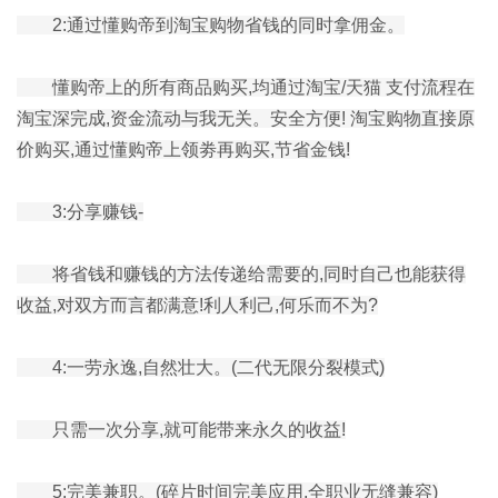
2:通过懂购帝到淘宝购物省钱的同时拿佣金。
懂购帝上的所有商品购买,均通过淘宝/天猫 支付流程在
淘宝深完成,资金流动与我无关。安全方便! 淘宝购物直接原
价购买,通过懂购帝上领劵再购买,节省金钱!
3:分享赚钱-
将省钱和赚钱的方法传递给需要的,同时自己也能获得
收益,对双方而言都满意!利人利己,何乐而不为?
4:一劳永逸,自然壮大。(二代无限分裂模式)
只需一次分享,就可能带来永久的收益!
5:完美兼职。(碎片时间完美应用,全职业无缝兼容)