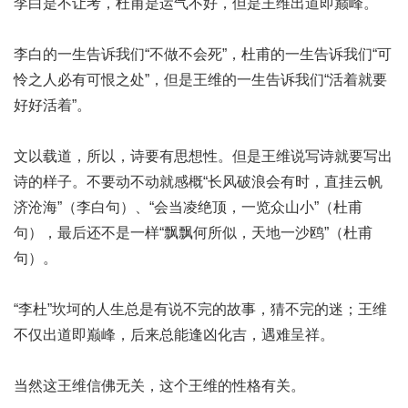
李白是不让考，杜甫是运气不好，但是王维出道即巅峰。
李白的一生告诉我们“不做不会死”，杜甫的一生告诉我们“可
怜之人必有可恨之处”，但是王维的一生告诉我们“活着就要
好好活着”。
文以载道，所以，诗要有思想性。但是王维说写诗就要写出
诗的样子。不要动不动就感概“长风破浪会有时，直挂云帆
济沧海”（李白句）、“会当凌绝顶，一览众山小”（杜甫
句），最后还不是一样“飘飘何所似，天地一沙鸥”（杜甫
句）。
“李杜”坎坷的人生总是有说不完的故事，猜不完的迷；王维
不仅出道即巅峰，后来总能逢凶化吉，遇难呈祥。
当然这王维信佛无关，这个王维的性格有关。