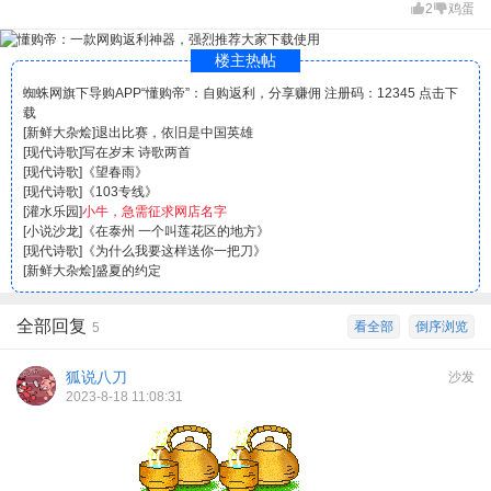
2
鸡蛋
楼主热帖
蜘蛛网旗下导购APP“懂购帝”：自购返利，分享赚佣 注册码：12345 点击下
载
[
新鲜大杂烩
]
退出比赛，依旧是中国英雄
[
现代诗歌
]
写在岁末 诗歌两首
[
现代诗歌
]
《望春雨》
[
现代诗歌
]
《103专线》
[
灌水乐园
]
小牛，急需征求网店名字
[
小说沙龙
]
《在泰州 一个叫莲花区的地方》
[
现代诗歌
]
《为什么我要这样送你一把刀》
[
新鲜大杂烩
]
盛夏的约定
全部回复
看全部
倒序浏览
5
狐说八刀
沙发
2023-8-18 11:08:31