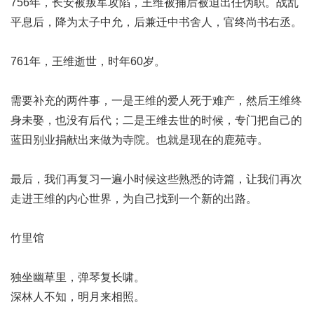
756年，长安被叛军攻陷，王维被捕后被迫出任伪职。战乱
平息后，降为太子中允，后兼迁中书舍人，官终尚书右丞。
761年，王维逝世，时年60岁。
需要补充的两件事，一是王维的爱人死于难产，然后王维终
身未娶，也没有后代；二是王维去世的时候，专门把自己的
蓝田别业捐献出来做为寺院。也就是现在的鹿苑寺。
最后，我们再复习一遍小时候这些熟悉的诗篇，让我们再次
走进王维的内心世界，为自己找到一个新的出路。
竹里馆
独坐幽草里，弹琴复长啸。
深林人不知，明月来相照。