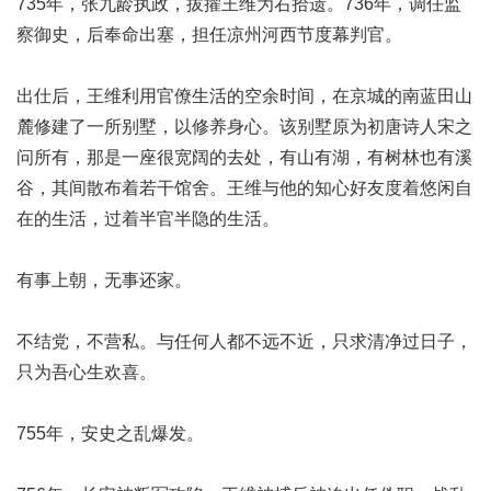
735年，张九龄执政，拔擢王维为右拾遗。736年，调任监
察御史，后奉命出塞，担任凉州河西节度幕判官。
出仕后，王维利用官僚生活的空余时间，在京城的南蓝田山
麓修建了一所别墅，以修养身心。该别墅原为初唐诗人宋之
问所有，那是一座很宽阔的去处，有山有湖，有树林也有溪
谷，其间散布着若干馆舍。王维与他的知心好友度着悠闲自
在的生活，过着半官半隐的生活。
有事上朝，无事还家。
不结党，不营私。与任何人都不远不近，只求清净过日子，
只为吾心生欢喜。
755年，安史之乱爆发。