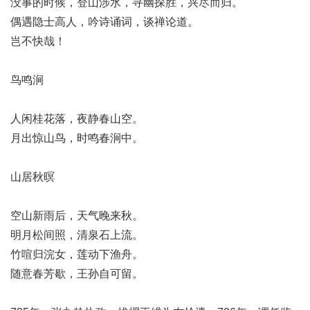
没事的时候，登山涉水，寻幽探胜，兴尽而归。
偶遇隐士高人，吟诗诵词，谈禅论道。
岂不快哉！
鸟鸣涧
人闲桂花落，夜静春山空。
月出惊山鸟，时鸣春涧中。
山居秋暝
空山新雨后，天气晚来秋。
明月松间照，清泉石上流。
竹喧归浣女，莲动下渔舟。
随意春芳歇，王孙自可留。