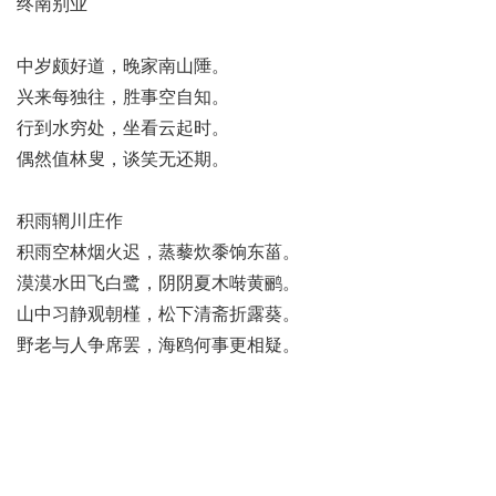
终南别业
中岁颇好道，晚家南山陲。
兴来每独往，胜事空自知。
行到水穷处，坐看云起时。
偶然值林叟，谈笑无还期。
积雨辋川庄作
积雨空林烟火迟，蒸藜炊黍饷东菑。
漠漠水田飞白鹭，阴阴夏木啭黄鹂。
山中习静观朝槿，松下清斋折露葵。
野老与人争席罢，海鸥何事更相疑。