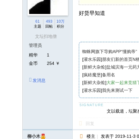
好货早知道
61
493
10万
主题
回帖
积分
文坛扫地僧
管理员
蜘蛛网旗下导购APP“懂购帝”
精华
1
[
灌水乐园
]
朋友们新的首页N
金币
254 ￥
[
新鲜大杂烩
]
盐城滨海一元药
[
疯砖魔堡
]
备用名
发消息
[
新鲜大杂烩
]
大家一起来竞猜
[
灌水乐园
]
我先来测试一下
文以载道，坛聚
回复
楼主
|
发表于 2019-11-3 0
柳小木