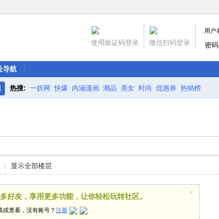
用户
使用验证码登录
微信扫码登录
密码
址导航
热搜:
一折网
快爆
内涵漫画
潮品
美女
时尚
优惠券
热销榜
搜
索
|
显示全部楼层
×
多好友，享用更多功能，让你轻松玩转社区。
载或查看，没有账号？
注册