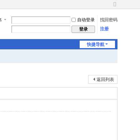
切
换
自动登录
找回密码
名
到
宽
注册
登录
版
快捷导航
返回列表