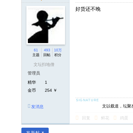
好货还不晚
61
493
10万
主题
回帖
积分
文坛扫地僧
管理员
精华
1
金币
254 ￥
文以载道，坛聚
发消息
回复
鲜花
鸡蛋
发新帖