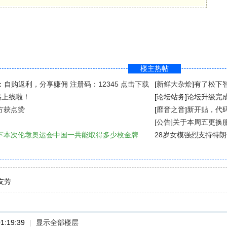
楼主热帖
：自购返利，分享赚佣 注册码：12345 点击下载
[
新鲜大杂烩
]
有了松下
格上线啦！
[
论坛站务
]
论坛升级完
方获点赞
[
靡音之音
]
新开贴，代
[公告]关于本周五更
[
散文随笔
]
访问）
下本次伦墩奥运会中国一共能取得多少枚金牌
28岁女模强烈支持特
[
新鲜大杂烩
]
友芳
1:19:39
|
显示全部楼层