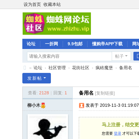
设为首页
收藏本站
论坛
一折网
9.9包邮
懂购帝APP下载
网
帖子
»
论坛
›
社区管理
›
花街社区
›
疯砖魔堡
›
备用名
蜘
发新帖
蛛
查看:
2128
|
回复:
1
备用名
[复制链接]
社
区
发表于 2019-11-3 01:19:07
柳小木
马上注册，结交更
您需要
登录
才可以下