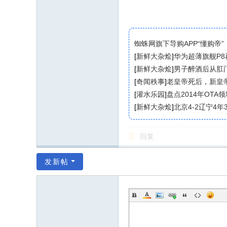
蜘蛛网旗下导购APP“懂购帝”
[
新鲜大杂烩
]
华为超薄旗舰P
[
新鲜大杂烩
]
男子醉酒后从肛
[
奇闻秩事
]
老皇帝死后，新皇
[
灌水乐园
]
盘点2014年OTA
[
新鲜大杂烩
]
北京4-2辽宁4
回复
发新帖