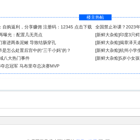
楼主热帖
：自购返利，分享赚佣 注册码：12345 点击下载
全国禁止补课？2023
[
新鲜大杂烩
]
8再曝光：配置几无亮点
[
新鲜大杂烩
]
印度3只
门塞进两条泥鳅 导致结肠穿孔
[
新鲜大杂烩
]
揭章泽天
帝是怎么处置后宫中的“三千小妈”的？
[
新鲜大杂烩
]
杭州小学
领域八大热门事件
[
新鲜大杂烩
]
5岁小女
年3夺总冠军 马布里夺总决赛MVP