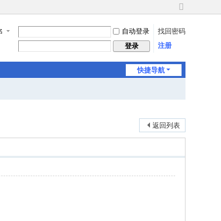
切
换
自动登录
找回密码
名
到
宽
注册
登录
版
快捷导航
返回列表