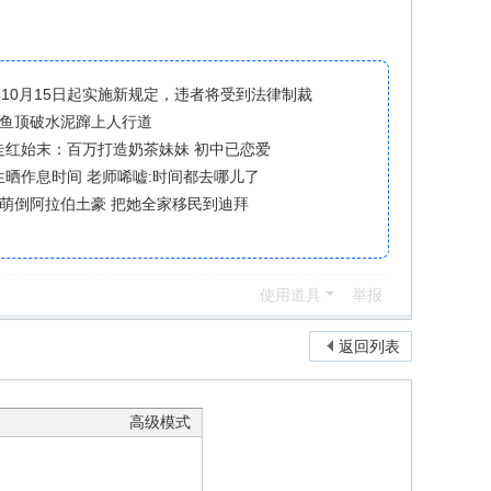
年10月15日起实施新规定，违者将受到法律制裁
鳄鱼顶破水泥蹿上人行道
走红始末：百万打造奶茶妹妹 初中已恋爱
生晒作息时间 老师唏嘘:时间都去哪儿了
孩萌倒阿拉伯土豪 把她全家移民到迪拜
使用道具
举报
返回列表
高级模式