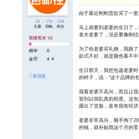
由于最近刚刚货款买了一套
23
170
218
主题
回帖
积分
马上就要到老婆的生日了，
老夫老妻了，没必要像刚结
双瞳剪水 V2
为了给老婆买礼物，我跑了
精华
0
款式不好，就是颜色看不中
金币
4 ￥
生日那天，我把包递老婆时
发消息
的样子，说：“这个品牌的
我看老婆不高兴，而且让我
冒到以假乱真的程度。这包
露出了笑脸，直夸我有经济
老婆非常高兴，顺手掏了2
的钱，就补贴我这个月的零