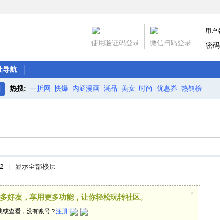
用户
使用验证码登录
微信扫码登录
密码
址导航
热搜:
一折网
快爆
内涵漫画
潮品
美女
时尚
优惠券
热销榜
搜
索
]
42
|
显示全部楼层
×
多好友，享用更多功能，让你轻松玩转社区。
载或查看，没有账号？
注册