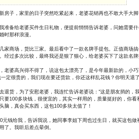
新房子，家里的日子突然吃紧起来，老婆花销再也不敢大手大脚
我准备给老婆买件生日礼物，便提前悄悄告诉老婆，问她需要什
婚时那样浪漫。
几家商场，货比三家。最后看中了一款名牌手提包。正值商场搞
。经过多次比较，最终我还是狠了狠心，给老婆买下了这款名牌
，老婆高兴得不得了，说这包太漂亮了，是今年最新款的，小巧
包一定很贵的，我们现在要还货款，你还这样乱花钱？你明天退了
去退货，为了安慰老婆，我连忙告诉老婆说：“这是朋友捎的，
只要100多块钱，很便宜的，其实一样用的，质量挺好的，你看
头脑，真会买东西，这包100多块太值了！
00元钱给我，告诉我说，她同事李姐下周也过生日，就买这包
用了。我听后差点晕倒。