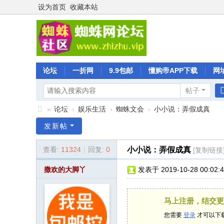
设为首页
收藏本站
论坛
一折网
9.9包邮
懂购帝APP下载
网
帖子
»
论坛
›
娱乐生活
›
蜘蛛文会
›
小小说：弄假成真
蜘
发新帖
蛛
查看:
11324
|
回复:
0
小小说：弄假成真
[复制链接
社
区
撒欢的大脚丫
发表于 2019-10-28 00:02:
马上注册，结交更
您需要
登录
才可以下