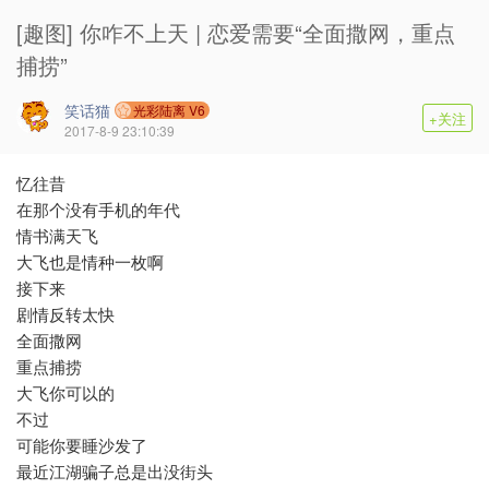
[趣图] 你咋不上天 | 恋爱需要“全面撒网，重点
捕捞”
笑话猫
光彩陆离 V6
+关注
2017-8-9 23:10:39
忆往昔
在那个没有手机的年代
情书满天飞
大飞也是情种一枚啊
接下来
剧情反转太快
全面撒网
重点捕捞
大飞你可以的
不过
可能你要睡沙发了
最近江湖骗子总是出没街头