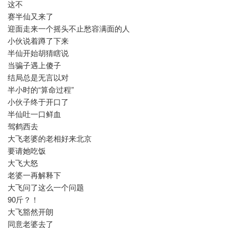
这不
赛半仙又来了
迎面走来一个摇头不止愁容满面的人
小伙说着蹲了下来
半仙开始胡猜瞎说
当骗子遇上傻子
结局总是无言以对
半小时的“算命过程”
小伙子终于开口了
半仙吐一口鲜血
驾鹤西去
大飞老婆的老相好来北京
要请她吃饭
大飞大怒
老婆一再解释下
大飞问了这么一个问题
90斤？！
大飞豁然开朗
同意老婆去了