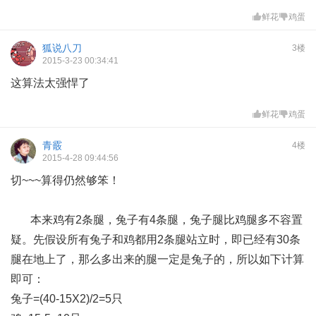
鲜花
鸡蛋
狐说八刀
3楼
2015-3-23 00:34:41
这算法太强悍了
鲜花
鸡蛋
青霰
4楼
2015-4-28 09:44:56
切~~~算得仍然够笨！
本来鸡有2条腿，兔子有4条腿，兔子腿比鸡腿多不容置
疑。先假设所有兔子和鸡都用2条腿站立时，即已经有30条
腿在地上了，那么多出来的腿一定是兔子的，所以如下计算
即可：
兔子=(40-15X2)/2=5只