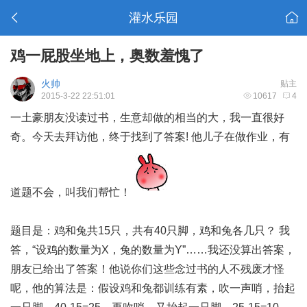
灌水乐园
鸡一屁股坐地上，奥数羞愧了
火帅
贴主
2015-3-22 22:51:01
10617
4
一土豪朋友没读过书，生意却做的相当的大，我一直很好
奇。今天去拜访他，终于找到了答案! 他儿子在做作业，有
道题不会，叫我们帮忙！
题目是：鸡和兔共15只，共有40只脚，鸡和兔各几只？ 我
答，“设鸡的数量为X，兔的数量为Y”……我还没算出答案，
朋友已给出了答案！他说你们这些念过书的人不残废才怪
呢，他的算法是：假设鸡和兔都训练有素，吹一声哨，抬起