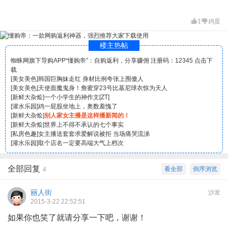
1
鸡蛋
楼主热帖
蜘蛛网旗下导购APP“懂购帝”：自购返利，分享赚佣 注册码：12345 点击下
载
[
美女美色
]
韩国巨胸妹走红 身材比例夸张上围傲人
[
美女美色
]
天使面魔鬼身！詹蜜穿23号比基尼球衣惊为天人
[
新鲜大杂烩
]
一个小学生的神作文[ZT]
[
灌水乐园
]
鸡一屁股坐地上，奥数羞愧了
[
新鲜大杂烩
]
别人家女主播是这样播新闻的！
[
新鲜大杂烩
]
世界上不得不承认的七个事实
[
私房色趣
]
女主播送套套求爱解说被拒 当场痛哭流涕
[
灌水乐园
]
取个店名一定要高端大气上档次
全部回复
看全部
倒序浏览
4
丽人街
沙发
2015-3-22 22:52:51
如果你也笑了就请分享一下吧，谢谢！