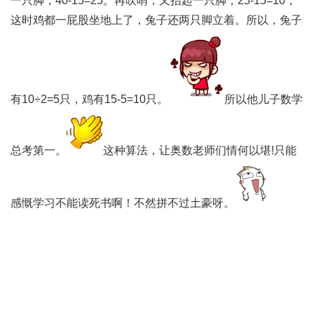
一只脚，40-15=25。再吹哨，又抬起一只脚，25-15=10，
这时鸡都一屁股坐地上了，兔子还两只脚立着。所以，兔子
有10÷2=5只，鸡有15-5=10只。
所以他儿子数学
总考第一。
这种算法，让奥数老师们情何以堪!只能
感慨学习不能读死书啊！不然拼不过土豪呀。