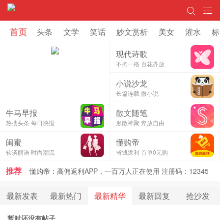
首页
头条
文学
笑话
妙文赏析
美女
灌水
标
现代诗歌
不拘一格 百花齐放
小说沙龙
长篇连载 微小说
牛马早报
散文随笔
热搜头条 每日快报
形散神聚 奔放自由
懂购帝：高佣返利APP，一百万人正在使用 注册码：12345
闺蜜
懂购帝
懂购帝：高佣返利APP，一百万人正在使用 注册码：12345
软谈丽语 时尚潮流
省钱返利 首单0元购
推荐
懂购帝：高佣返利APP，一百万人正在使用 注册码：12345
最新发表
最新热门
最新精华
最新回复
抢沙发
暂时还没有帖子