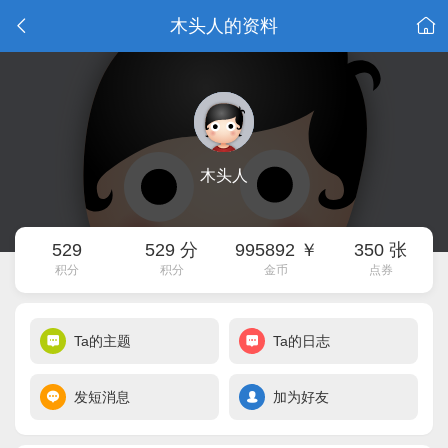
木头人的资料
木头人
529
529 分
995892 ￥
350 张
积分
积分
金币
点券
Ta的主题
Ta的日志
发短消息
加为好友