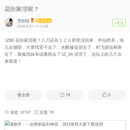
花街家淫呢？
雪初晴
管理员
+关注
2008-8-21 11:13:28
:IZ80 花街家淫呢？八刀还在１２０那里没回来．半仙闭关．珞
儿去做陪．大黄找安子去了．水酷修堤坝去了．剑飞据说相亲
去了．银狐找抹布说看晴去了:IZ_24 没淫了．论坛上的几个出
来报道！
看全部
78
0
浏览 10747
回复 78