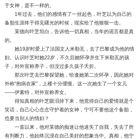
于女神，是不一样的。
1年过去，他们的感情有了一丝起色，叶芝以为自己的
备胎生涯终于得见曙光的时候，现实给了他狠狠一击。
茉德向叶芝坦白，告诉他一切真相，当年的谣言都是真
的。
她19岁时爱上了法国文人米勒瓦，去了巴黎成为他的情
妇。认识叶芝时她22岁，不久后她怀孕并生下米勒瓦的孩
子，对外宣称养子，但没过多久孩子夭折。
那次叶芝去巴黎探望她，恰逢她第二次怀孕，因此她对
外称“抱病在家”，上楼十分缓慢。这一次她生了一个女儿
——伊素特，对外宣称养女。
得知真相的叶芝眼泪掉下来，他觉得自己的爱情就是个
笑话，自己心心念念守护着的女神，宁可不要他这个备胎，
也要当别人的情妇？
一直以来，他对茉德的痴迷让他迷失了自我，失去了所
有判断力，他始终沉浸在自己美好的想象当中。真相，他宁