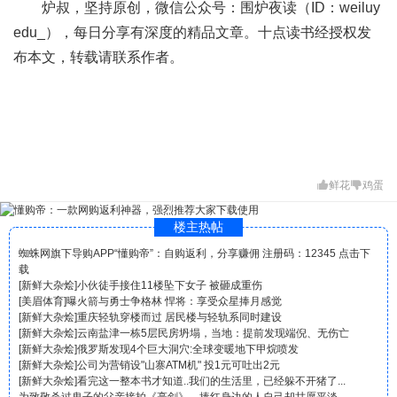
炉叔，坚持原创，微信公众号：围炉夜读（ID：weiluy
edu_），每日分享有深度的精品文章。十点读书经授权发
布本文，转载请联系作者。
鲜花
鸡蛋
楼主热帖
蜘蛛网旗下导购APP“懂购帝”：自购返利，分享赚佣 注册码：12345 点击下
载
[
新鲜大杂烩
]
小伙徒手接住11楼坠下女子 被砸成重伤
[
美眉体育
]
曝火箭与勇士争格林 悍将：享受众星捧月感觉
[
新鲜大杂烩
]
重庆轻轨穿楼而过 居民楼与轻轨系同时建设
[
新鲜大杂烩
]
云南盐津一栋5层民房坍塌，当地：提前发现端倪、无伤亡
[
新鲜大杂烩
]
俄罗斯发现4个巨大洞穴:全球变暖地下甲烷喷发
[
新鲜大杂烩
]
公司为营销设"山寨ATM机" 投1元可吐出2元
[
新鲜大杂烩
]
看完这一整本书才知道..我们的生活里，已经躲不开猪了...
为致敬杀过鬼子的父亲接拍《亮剑》，捧红身边的人自己却甘愿平淡