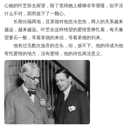
心她的叶芝前去探望，除了觉得她上楼梯非常缓慢，似乎没
什么不对，因而放下了一颗心。
长期分隔两地，且茉德对他忽冷忽热，两人的关系越来
越远，越来越远。叶芝在这样绝望的爱情里挣扎着，每天像
望妻石一般，等着茉德的来信，等着茉德的归来。
他有过无数次放弃的念头，但，放不下。他的诗成为他
寄托爱情的地方，没有爱情，他的诗也再没意义。