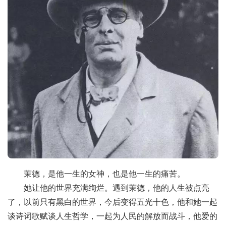
茉德，是他一生的女神，也是他一生的痛苦。
她让他的世界充满绚烂。遇到茉德，他的人生被点亮
了，以前只有黑白的世界，今后变得五光十色，他和她一起
谈诗词歌赋谈人生哲学，一起为人民的解放而战斗，他爱的