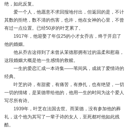
绝，如此反复。
爱一个人，他愿意不求回报地付出，但返回的是，不计
其数的拒绝，数不清的伤害，也许，他在女神的心里，不曾
有过一点位置。已经50岁的叶芝累了。
1917年，他迎娶了年仅25的小才女乔吉，终于开启了
他的婚姻。
他从乔吉这得到了未曾从茉德那拥有过的温柔和慰藉，
这段婚姻大概是他一生感情的救赎。
一生的爱恋汇成一本诗集——苇间风，成就了爱情诗的
经典。
叶芝的诗，有甜蜜，有痛苦，有挣扎，也有绝望，一切
一切的情绪，是茉德带给他的，他用一生的时间为这个爱人
写尽所有诗。
1939年，叶芝在法国去世。而茉德，没有参加他的葬
礼，这个他为其写了一辈子诗的女人，至死都对他如此残
酷。