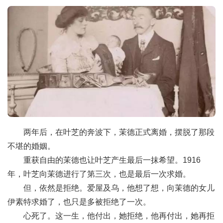
两年后，在叶芝的奔波下，茉德正式离婚，摆脱了那段
不堪的婚姻。
重获自由的茉德也让叶芝产生最后一抹希望。1916
年，叶芝向茉德进行了第三次，也是最后一次求婚。
但，依然是拒绝。爱屋及乌，他想了想，向茉德的女儿
伊素特求婚了，也只是多被拒绝了一次。
心死了。这一生，他付出，她拒绝，他再付出，她再拒