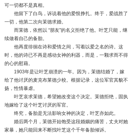
可一切都不是真相。
他留下了白鸟，诉说着他的爱恨挣扎。终于，爱战胜了
一切，他第二次向茉德求婚。
而茉德，依然以 “朋友”的名义拒绝了他。叶芝只能，继
续做着自己的备胎。
他再度徘徊在诗和爱情之间，写着以爱之名的诗。这
时，他的诗已不再是感动女神的利器，而是，一颗求而不得
的心的慰藉。
1903年是让叶芝崩溃的一年。因为，茉德结婚了，嫁
给了他讨厌的麦克布莱德少校。根据记录，这位军官其貌不
扬，性情暴虐。
叶芝哀求茉德，希望她改变这个决定。茉德拒绝，固执
地嫁给了这个叶芝讨厌的军官。
终究，备胎是无法影响女神的决定，叶芝亦如此。
婚后两个月，茉德开始饱受这段婚姻的痛苦，丈夫对她
家暴，她只能回来不断找叶芝这个千年备胎倾诉。