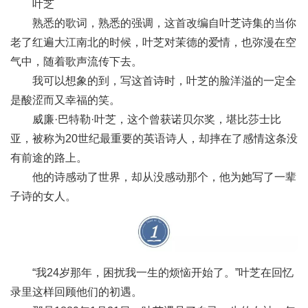
叶芝
熟悉的歌词，熟悉的强调，这首改编自叶芝诗集的当你
老了红遍大江南北的时候，叶芝对茉德的爱情，也弥漫在空
气中，随着歌声流传下去。
我可以想象的到，写这首诗时，叶芝的脸洋溢的一定全
是酸涩而又幸福的笑。
威廉·巴特勒·叶芝，这个曾获诺贝尔奖，堪比莎士比
亚，被称为20世纪最重要的英语诗人，却摔在了感情这条没
有前途的路上。
他的诗感动了世界，却从没感动那个，他为她写了一辈
子诗的女人。
“我24岁那年，困扰我一生的烦恼开始了。”叶芝在回忆
录里这样回顾他们的初遇。