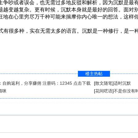
生争吵或者误会，也无需过多地反驳和解析，因为沉默是最
题越变越复杂。更有时候，沉默本身就是最好的回答。面对
狂地在心里穷尽万千种可能来揣摩你内心唯一的想法，这样
有很多种，实在无需太多的语言。沉默是一种修行，是一种
楼主热帖
：自购返利，分享赚佣 注册码：12345 点击下载
[
散文随笔
]
适时沉默
猫咪
[
花间呓语
]
不是你没有