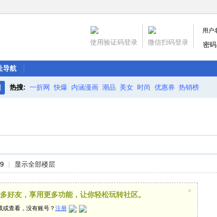
用户
使用验证码登录
微信扫码登录
密码
址导航
热搜:
一折网
快爆
内涵漫画
潮品
美女
时尚
优惠券
热销榜
搜
索
19
|
显示全部楼层
×
多好友，享用更多功能，让你轻松玩转社区。
载或查看，没有账号？
注册