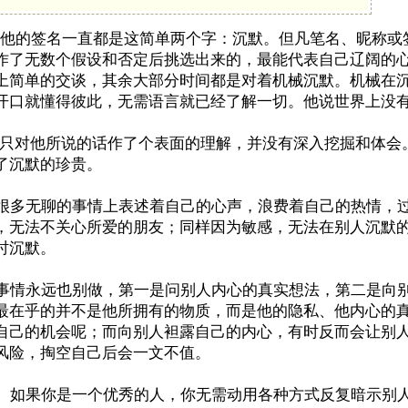
名一直都是这简单两个字：沉默。但凡笔名、昵称或签
作了无数个假设和否定后挑选出来的，最能代表自己辽阔的
上简单的交谈，其余大部分时间都是对着机械沉默。机械在
开口就懂得彼此，无需语言就已经了解一切。他说世界上没有
对他所说的话作了个表面的理解，并没有深入挖掘和体会。
了沉默的珍贵。
无聊的事情上表述着自己的心声，浪费着自己的热情，过
，无法不关心所爱的朋友；同样因为敏感，无法在别人沉默
适时沉默。
永远也别做，第一是问别人内心的真实想法，第二是向别
最在乎的并不是他所拥有的物质，而是他的隐私、他内心的
自己的机会呢；而向别人袒露自己的内心，有时反而会让别
风险，掏空自己后会一文不值。
果你是一个优秀的人，你无需动用各种方式反复暗示别人