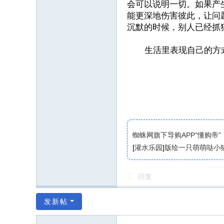
会可以说明一切。如果产
能更深地伤害彼此，让问
沉默的时候，别人已经抓
生活里表现自己的方式
蜘蛛网旗下导购APP“懂购帝”
[
灌水乐园
]
版绘一只萌萌哒小
回复
发新帖