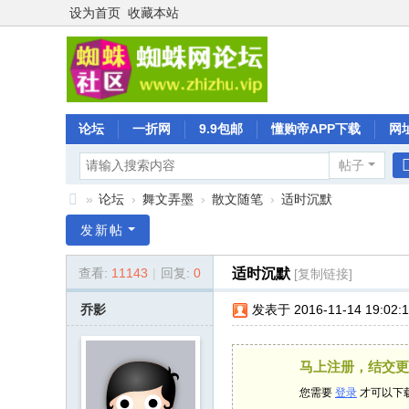
设为首页
收藏本站
论坛
一折网
9.9包邮
懂购帝APP下载
网
帖子
»
论坛
›
舞文弄墨
›
散文随笔
›
适时沉默
蜘
发新帖
蛛
查看:
11143
|
回复:
0
适时沉默
[复制链接]
社
区
乔影
发表于 2016-11-14 19:02:
马上注册，结交更
您需要
登录
才可以下