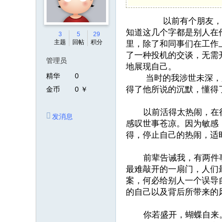
以前有个朋友，他的签
知道这几个字都是别人在
3
5
29
主题
回帖
积分
里，除了和同事们在工作
了一种投机的交谈，无需
管理员
地展现自己。
精华
0
当时的我涉世未深，只
得了他所说的沉默，懂得
金币
0 ￥
以前活得太热闹，在很多
发消息
感叹世事苍凉。因为敏感
得，停止自己的热闹，
前辈告诫我，有两件事情
最难敲开的一扇门，人们
案，何必给别人一个误导
的自己以及背后所带来的
你若盛开，蝴蝶自来。如