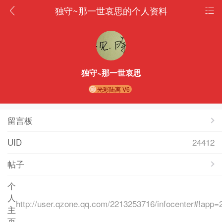
独守~那一世哀思的个人资料
独守~那一世哀思
光彩陆离 V6
留言板
UID
24412
帖子
个
人
http://user.qzone.qq.com/2213253716/infocenter#!
主
页