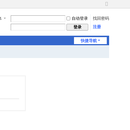
切
换
自动登录
找回密码
名
到
宽
注册
登录
版
快捷导航