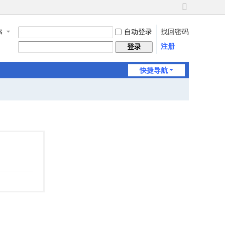
切
换
自动登录
找回密码
名
到
宽
注册
登录
版
快捷导航