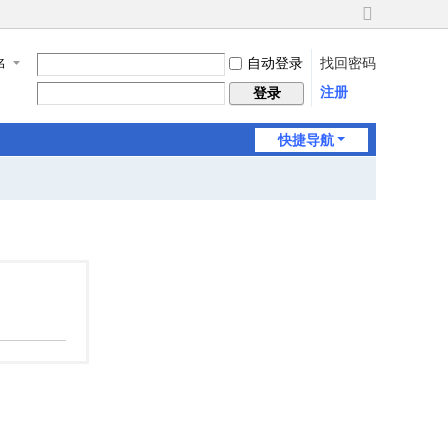
切
换
自动登录
找回密码
名
到
宽
注册
登录
版
快捷导航